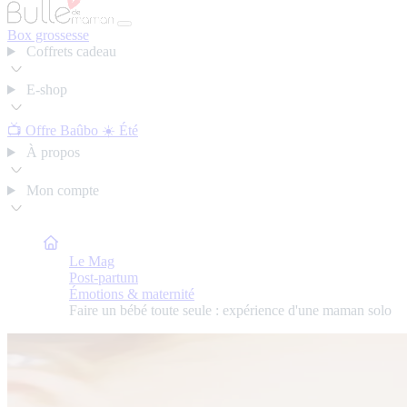
Box grossesse
Coffrets cadeau
E-shop
📺 Offre Baûbo
☀️ Été
À propos
Mon compte
Bulle de Maman
Le Mag
Post-partum
Émotions & maternité
Faire un bébé toute seule : expérience d'une maman solo