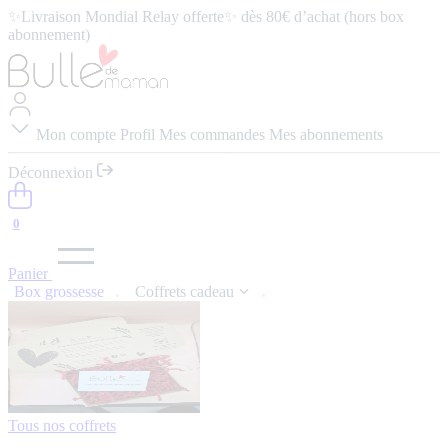
abonnement)
⭐️ 4,9/5 (57 avis google) ⭢
Lire les avis
Mon compte
Profil
Mes commandes
Mes abonnements
Déconnexion
0
Panier
Box grossesse
Coffrets cadeau
Tous nos coffrets