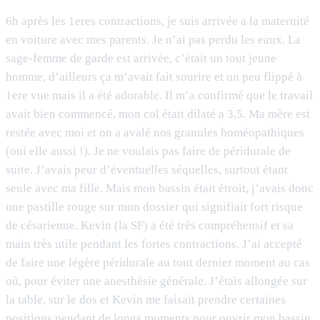
6h après les 1eres contractions, je suis arrivée a la maternité
en voiture avec mes parents. Je n’ai pas perdu les eaux. La
sage-femme de garde est arrivée, c’était un tout jeune
homme, d’ailleurs ça m’avait fait sourire et un peu flippé à
1ere vue mais il a été adorable. Il m’a confirmé que le travail
avait bien commencé, mon col était dilaté a 3,5. Ma mère est
restée avec moi et on a avalé nos granules homéopathiques
(oui elle aussi !). Je ne voulais pas faire de péridurale de
suite. J’avais peur d’éventuelles séquelles, surtout étant
seule avec ma fille. Mais mon bassin était étroit, j’avais donc
une pastille rouge sur mon dossier qui signifiait fort risque
de césarienne. Kevin (la SF) a été très compréhensif et sa
main très utile pendant les fortes contractions. J’ai accepté
de faire une légère péridurale au tout dernier moment au cas
où, pour éviter une anesthésie générale. J’étais allongée sur
la table, sur le dos et Kevin me faisait prendre certaines
positions pendant de longs moments pour ouvrir mon bassin.