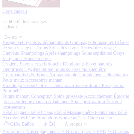
Carte cadeau
La liberté de choisir ses
cadeaux
E-shop
Visage
Nettoyants & démaquillants
Gommages & masques
Crèmes
de soin visage et sérums
Soins des lèvres
Accessoires visage
Cheveux
Shampoings
Après-shampoings
Soins capillaires
Corps
Vergetures
Soins du corps
Hygiène
Savons et gels douche
Déodorants bio et naturels
Dentifrices
Hygiène intime
Soins solaires bio
Bien-être
Gourmandises & tisanes
Aromathérapie
Compléments alimentaires
Petits maux
Accessoires maman
Box de grossesse
Coffrets cadeaux
Grossesse
Jour J
Post-partum
Pour bébé
Future maman
Conception
Soins grossesse
Accouchement
Épicerie
grossesse
Jeune maman
Allaitement
Soins post-partum
Épicerie
post-partum
Bébé
Hygiène bébé
Change bébé
Massage bébé
Petits maux bébé
Accessoires bébé
Promotions
Nouveautés ✨
Carte cadeau
📺 Offre Baûbo
☀️ Été
À propos
A propos
⤷ Nos engagements
⤷ Nos marques
⤷ FAQ
⤷ On vous