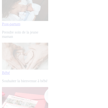
Post-partum
Prendre soin de la jeune
maman
Bébé
Souhaiter la bienvenue à bébé