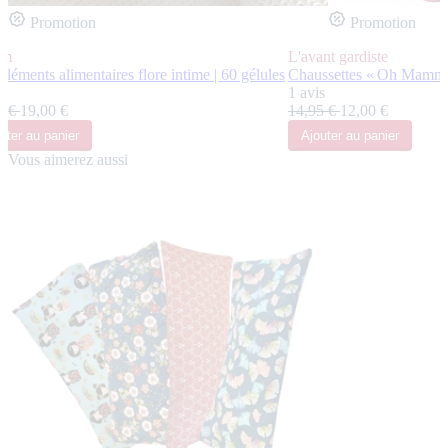
Promotion
Promotion
um
L'avant gardiste
éments alimentaires flore intime | 60 gélules
Chaussettes « Oh Mamma
s
1 avis
0 €
19,00 €
14,95 €
12,00 €
uter
au panier
Ajouter
au panier
Vous aimerez aussi