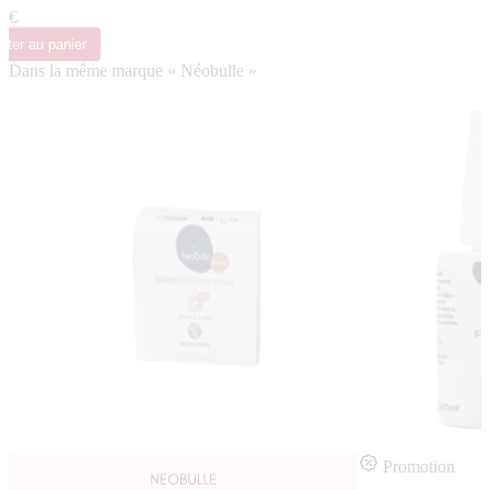
0 €
uter
au panier
Dans la même marque « Néobulle »
Promotion