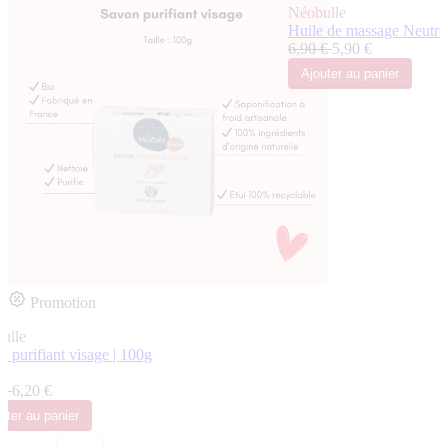
Néobulle
Huile de massage Neutre -
6,90 €
5,90 €
Ajouter
au panier
Promotion
ulle
 purifiant visage | 100g
s
 €
6,20 €
uter
au panier