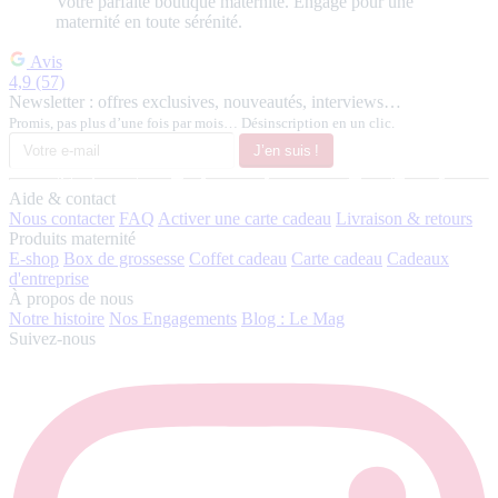
Votre
parfaite
boutique maternité.
Engagé pour une
maternité en toute sérénité.
Avis
4,9
(57)
Newsletter : offres exclusives, nouveautés, interviews…
Promis, pas plus d’une fois par mois… Désinscription en un clic.
J’en suis !
Aide & contact
Nous contacter
FAQ
Activer une carte cadeau
Livraison & retours
Produits maternité
E-shop
Box de grossesse
Coffet cadeau
Carte cadeau
Cadeaux
d'entreprise
À propos de nous
Notre histoire
Nos Engagements
Blog : Le Mag
Suivez-nous