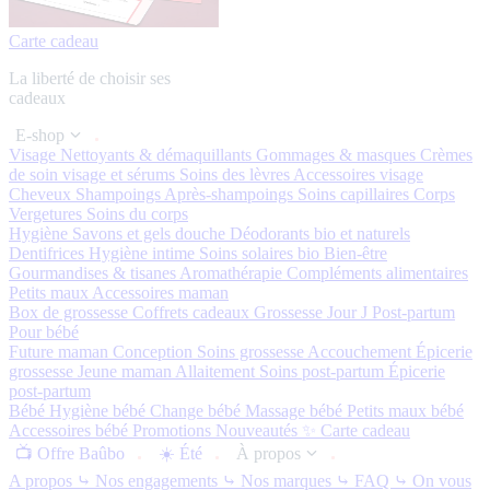
Carte cadeau
La liberté de choisir ses
cadeaux
E-shop
Visage
Nettoyants & démaquillants
Gommages & masques
Crèmes
de soin visage et sérums
Soins des lèvres
Accessoires visage
Cheveux
Shampoings
Après-shampoings
Soins capillaires
Corps
Vergetures
Soins du corps
Hygiène
Savons et gels douche
Déodorants bio et naturels
Dentifrices
Hygiène intime
Soins solaires bio
Bien-être
Gourmandises & tisanes
Aromathérapie
Compléments alimentaires
Petits maux
Accessoires maman
Box de grossesse
Coffrets cadeaux
Grossesse
Jour J
Post-partum
Pour bébé
Future maman
Conception
Soins grossesse
Accouchement
Épicerie
grossesse
Jeune maman
Allaitement
Soins post-partum
Épicerie
post-partum
Bébé
Hygiène bébé
Change bébé
Massage bébé
Petits maux bébé
Accessoires bébé
Promotions
Nouveautés ✨
Carte cadeau
📺 Offre Baûbo
☀️ Été
À propos
A propos
⤷ Nos engagements
⤷ Nos marques
⤷ FAQ
⤷ On vous