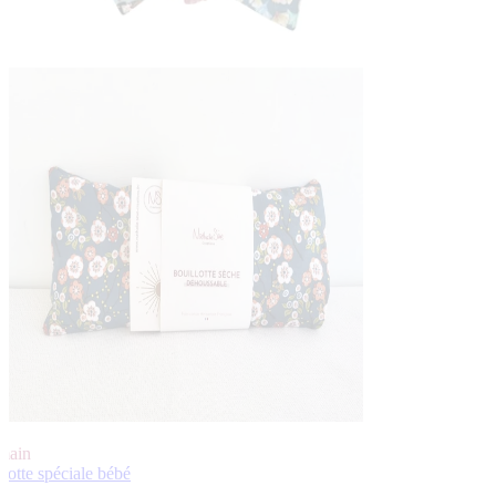
-main
lotte spéciale bébé
s