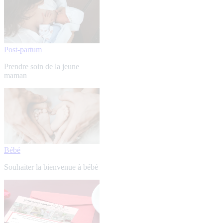
Post-partum
Prendre soin de la jeune
maman
Bébé
Souhaiter la bienvenue à bébé