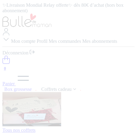
✨Livraison Mondial Relay offerte✨ dès 80€ d’achat (hors box
abonnement)
⭐️ 4,9/5 (57 avis google) ⭢
Lire les avis
Mon compte
Profil
Mes commandes
Mes abonnements
Déconnexion
0
Panier
Box grossesse
Coffrets cadeau
Tous nos coffrets