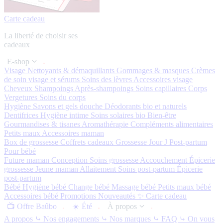
Carte cadeau
La liberté de choisir ses
cadeaux
E-shop
Visage
Nettoyants & démaquillants
Gommages & masques
Crèmes
de soin visage et sérums
Soins des lèvres
Accessoires visage
Cheveux
Shampoings
Après-shampoings
Soins capillaires
Corps
Vergetures
Soins du corps
Hygiène
Savons et gels douche
Déodorants bio et naturels
Dentifrices
Hygiène intime
Soins solaires bio
Bien-être
Gourmandises & tisanes
Aromathérapie
Compléments alimentaires
Petits maux
Accessoires maman
Box de grossesse
Coffrets cadeaux
Grossesse
Jour J
Post-partum
Pour bébé
Future maman
Conception
Soins grossesse
Accouchement
Épicerie
grossesse
Jeune maman
Allaitement
Soins post-partum
Épicerie
post-partum
Bébé
Hygiène bébé
Change bébé
Massage bébé
Petits maux bébé
Accessoires bébé
Promotions
Nouveautés ✨
Carte cadeau
📺 Offre Baûbo
☀️ Été
À propos
A propos
⤷ Nos engagements
⤷ Nos marques
⤷ FAQ
⤷ On vous