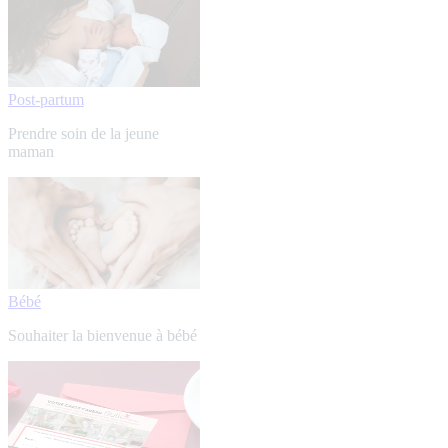
Post-partum
Prendre soin de la jeune
maman
Bébé
Souhaiter la bienvenue à bébé