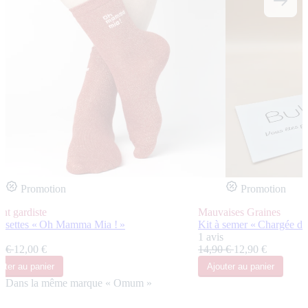
Promotion
Promotion
nt gardiste
Mauvaises Graines
ssettes « Oh Mamma Mia ! »
Kit à semer « Chargée d'
s
1 avis
5 €
12,00 €
14,90 €
12,90 €
uter
au panier
Ajouter
au panier
Dans la même marque « Omum »