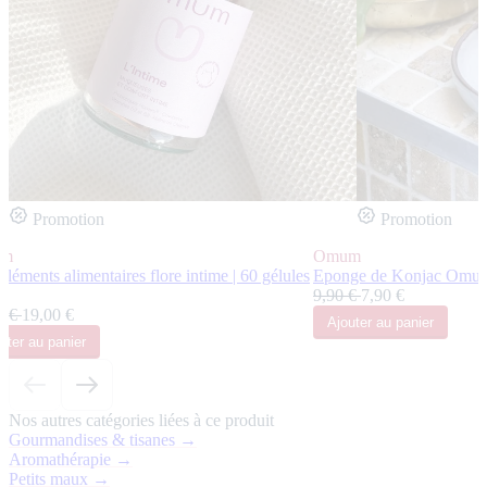
Promotion
Promotion
um
Omum
éments alimentaires flore intime | 60 gélules
Eponge de Konjac Omum
s
9,90 €
7,90 €
0 €
19,00 €
Ajouter
au panier
uter
au panier
Nos autres catégories liées à ce produit
Gourmandises & tisanes →
Aromathérapie →
Petits maux →