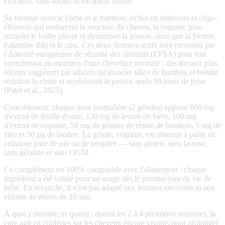
efficaces, sans additif ni excipient inutile.
Sa formule associe l'ortie et le bambou, riches en minéraux et oligo-
éléments qui renforcent la structure du cheveu, la roquette pour
stimuler le bulbe pileux et dynamiser la pousse, ainsi que la biotine
(vitamine B8) et le zinc. Ces deux derniers actifs sont reconnus par
l'Autorité européenne de sécurité des aliments (EFSA) pour leur
contribution au maintien d'une chevelure normale ; des travaux plus
récents suggèrent par ailleurs qu'associer silice de bambou et biotine
réduirait la chute et accélérerait la pousse après 90 jours de prise
(Patel et al., 2025).
Concrètement, chaque dose journalière (2 gélules) apporte 600 mg
d'extrait de feuille d'ortie, 130 mg de levure de bière, 100 mg
d'extrait de roquette, 50 mg de poudre de résine de bambou, 5 mg de
zinc et 50 µg de biotine. La gélule, végétale, est obtenue à partir de
cellulose pure de pin ou de peuplier — sans gluten, sans lactose,
sans gélatine et sans OGM.
Ce complément est 100% compatible avec l'allaitement : chaque
ingrédient a été validé pour un usage dès le premier jour de vie de
bébé. En revanche, il n'est pas adapté aux femmes enceintes ni aux
enfants de moins de 10 ans.
À quoi s'attendre, et quand : durant les 2 à 4 premières semaines, la
cure agit en coulisses sur les cheveux encore vivants pour prolonger