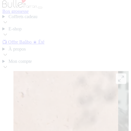
Box grossesse
Coffrets cadeau
E-shop
📺 Offre Baûbo
☀️ Été
À propos
Mon compte