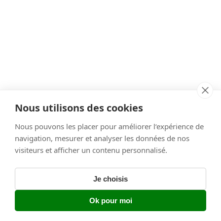
Nous utilisons des cookies
Nous pouvons les placer pour améliorer l‘expérience de
navigation, mesurer et analyser les données de nos
visiteurs et afficher un contenu personnalisé.
Spotify
Je choisis
© 2026 Bulle de maman 〉
Ok pour moi
Plan du site
•
Mentions Légales & CGV
•
Cookies
au panier
19,90 €