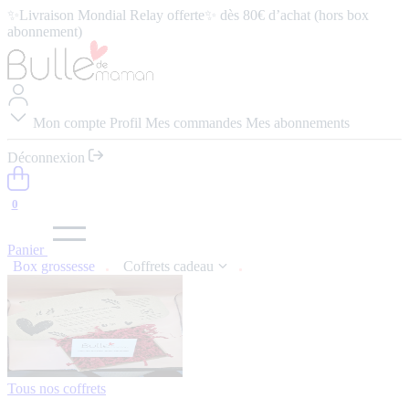
✨Livraison Mondial Relay offerte✨ dès 80€ d’achat (hors box
abonnement)
⭐️ 4,9/5 (57 avis google) ⭢
Lire les avis
Mon compte
Profil
Mes commandes
Mes abonnements
Déconnexion
0
Panier
Box grossesse
Coffrets cadeau
Tous nos coffrets