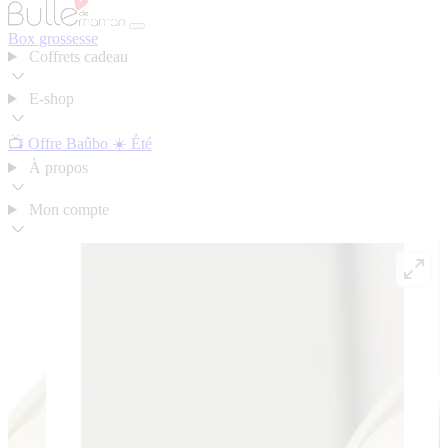
Box grossesse
Coffrets cadeau
E-shop
📺 Offre Baûbo
☀️ Été
À propos
Mon compte