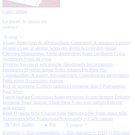
Carte cadeau
La liberté de choisir ses
cadeaux
E-shop
Visage
Nettoyants & démaquillants
Gommages & masques
Crèmes
de soin visage et sérums
Soins des lèvres
Accessoires visage
Cheveux
Shampoings
Après-shampoings
Soins capillaires
Corps
Vergetures
Soins du corps
Hygiène
Savons et gels douche
Déodorants bio et naturels
Dentifrices
Hygiène intime
Soins solaires bio
Bien-être
Gourmandises & tisanes
Aromathérapie
Compléments alimentaires
Petits maux
Accessoires maman
Box de grossesse
Coffrets cadeaux
Grossesse
Jour J
Post-partum
Pour bébé
Future maman
Conception
Soins grossesse
Accouchement
Épicerie
grossesse
Jeune maman
Allaitement
Soins post-partum
Épicerie
post-partum
Bébé
Hygiène bébé
Change bébé
Massage bébé
Petits maux bébé
Accessoires bébé
Promotions
Nouveautés ✨
Carte cadeau
📺 Offre Baûbo
☀️ Été
À propos
A propos
⤷ Nos engagements
⤷ Nos marques
⤷ FAQ
⤷ On vous