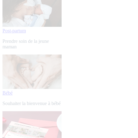
Post-partum
Prendre soin de la jeune
maman
Bébé
Souhaiter la bienvenue à bébé