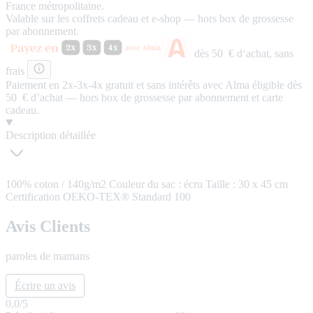
France métropolitaine.
Valable sur les coffrets cadeau et e-shop — hors box de grossesse
par abonnement.
dès 50 € d‘achat,
sans
frais
Paiement en 2x-3x-4x
gratuit
et
sans intérêts
avec Alma éligible dès
50 € d’achat — hors box de grossesse par abonnement et carte
cadeau.
Description détaillée
100% coton / 140g/m2 Couleur du sac : écru Taille : 30 x 45 cm
Certification OEKO-TEX® Standard 100
Avis Clients
paroles de mamans
Écrire un avis
0,0
/5