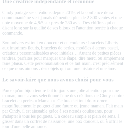
Une créatrice indépendante et reconnue
Cindy partage ses créations depuis 2019, et la confiance de sa
communauté ne s'est jamais démentie : plus de 2 800 ventes et une
note moyenne de 4,8/5 sur près de 280 avis. Des chiffres qui en
disent long sur la qualité de ses bijoux et l'attention portée à chaque
commande.
Son univers est tout en douceur et en couleurs : bracelets Liberty
aux imprimés fleuris, bracelets de perles, modèles à cœurs pastel,
créations personnalisables avec initiales… Autant de petites pièces
tendres, parfaites pour marquer une étape, dire merci ou simplement
faire plaisir. Cette personnalisation et ce fait-main, c'est précisément
ce que nous aimons : des objets qui ont une histoire et une âme.
Le savoir-faire que nous avons choisi pour vous
Parce qu'un bijou tendre fait toujours une jolie attention pour une
maman, nous avons sélectionné l'une des créations de Cindy : notre
bracelet en perles « Maman ». Ce bracelet tout doux ornera
magnifiquement le poignet d'une future ou jeune maman. Fait main
par Cindy, il est ajustable grâce à ses nœuds coulissants, pour
s'adapter à tous les poignets. Un cadeau simple et plein de sens, à
glisser dans un coffret de naissance, une box douceur, ou à offrir le
jour d'une belle annonce.