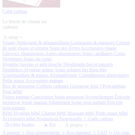
Carte cadeau
La liberté de choisir ses
cadeaux
E-shop
Visage
Nettoyants & démaquillants
Gommages & masques
Crèmes
de soin visage et sérums
Soins des lèvres
Accessoires visage
Cheveux
Shampoings
Après-shampoings
Soins capillaires
Corps
Vergetures
Soins du corps
Hygiène
Savons et gels douche
Déodorants bio et naturels
Dentifrices
Hygiène intime
Soins solaires bio
Bien-être
Gourmandises & tisanes
Aromathérapie
Compléments alimentaires
Petits maux
Accessoires maman
Box de grossesse
Coffrets cadeaux
Grossesse
Jour J
Post-partum
Pour bébé
Future maman
Conception
Soins grossesse
Accouchement
Épicerie
grossesse
Jeune maman
Allaitement
Soins post-partum
Épicerie
post-partum
Bébé
Hygiène bébé
Change bébé
Massage bébé
Petits maux bébé
Accessoires bébé
Promotions
Nouveautés ✨
Carte cadeau
📺 Offre Baûbo
☀️ Été
À propos
A propos
⤷ Nos engagements
⤷ Nos marques
⤷ FAQ
⤷ On vous