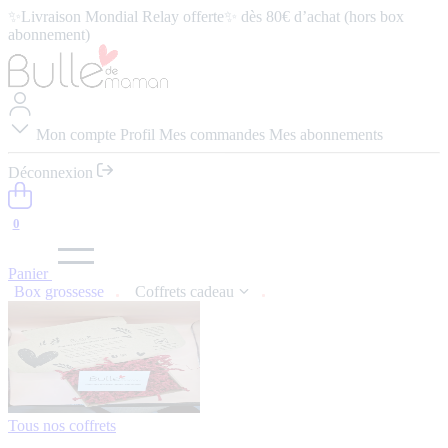
✨Livraison Mondial Relay offerte✨ dès 80€ d’achat (hors box
abonnement)
⭐️ 4,9/5 (57 avis google) ⭢
Lire les avis
Mon compte
Profil
Mes commandes
Mes abonnements
Déconnexion
0
Panier
Box grossesse
Coffrets cadeau
Tous nos coffrets