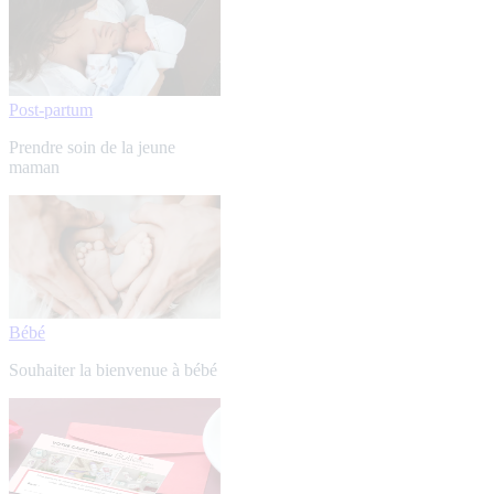
Post-partum
Prendre soin de la jeune
maman
Bébé
Souhaiter la bienvenue à bébé