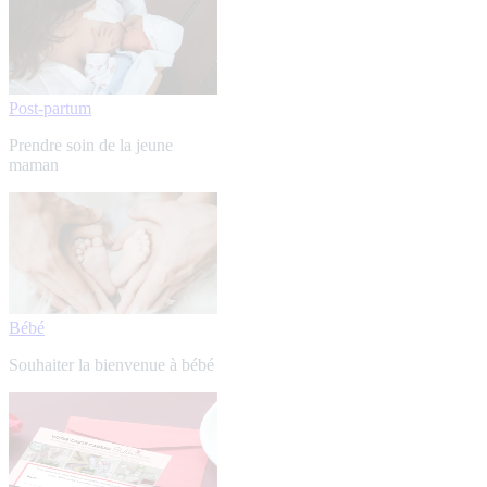
Post-partum
Prendre soin de la jeune
maman
Bébé
Souhaiter la bienvenue à bébé