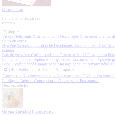
Carte cadeau
La liberté de choisir ses
cadeaux
E-shop
Visage
Nettoyants & démaquillants
Gommages & masques
Crèmes de
Soins du corps
Hygiène
Savons et gels douche
Déodorants bio et naturels
Dentifrice
maman
Box de grossesse
Coffrets cadeaux
Grossesse
Jour J
Post-partum
Pou
Future maman
Conception
Soins grossesse
Accouchement
Épicerie g
Bébé
Hygiène bébé
Change bébé
Massage bébé
Petits maux bébé
Ac
📺 Offre Baûbo
☀️ Été
À propos
A propos
⤷ Nos engagements
⤷ Nos marques
⤷ FAQ
⤷ On vous éc
Le Mag
⤷ Bébé
⤷ Conception
⤷ Grossesse
⤷ Post-partum
Derniers articles
Oméga 3 pendant la grossesse :