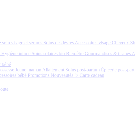
 soin visage et sérums
Soins des lèvres
Accessoires visage
Cheveux
S
s
Hygiène intime
Soins solaires bio
Bien-être
Gourmandises & tisanes
A
r bébé
rossesse
Jeune maman
Allaitement
Soins post-partum
Épicerie post-par
cessoires bébé
Promotions
Nouveautés ✨
Carte cadeau
oute