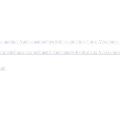
hampoings
Après-shampoings
Soins capillaires
Corps
Vergetures
romathérapie
Compléments alimentaires
Petits maux
Accessoires
tum