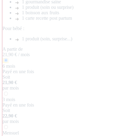
1 gourmandise saine
1 produit (soin ou surprise)
1 boisson aux fruits
1 carte recette post partum
Pour bébé :
1 produit (soin, surprise...)
A partir de
21,90 €
/
mois
6 mois
Payé en une fois
Soit
21,90 €
par mois
3 mois
Payé en une fois
Soit
22,90 €
par mois
Mensuel