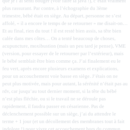
que je l’ai senti bouger (voir faire la java !), c’était vraiment
plus rassurant. Par contre, à l’échographie du 3ème
trimestre, bébé était en siège. Au départ, personne ne s’est
affolé, « il a encore le temps de se retourner » me disait-on…
Et au final, rien du tout ! il est resté bien assis, sa tête bien
calée dans mes côtes… On a tenté beaucoup de choses,
acupuncture, moxibustion (mais un peu tard je pense), VME
(version, pour essayer de le retourner par l’extérieur), mais
le bébé semblait être bien comme ça. J’ai finalement eu le
feu vert, après encore plusieurs examens et explications,
pour un accouchement voie basse en siège. J’étais on ne
peut plus motivée, mais pour autant, la sérénité n’était pas au
rdv, car jusqu’au tout dernier moment, si la tête du bébé
n’est plus fléchie, ou si le travail ne se déroule pas
rapidement, il faudra passer en césarienne. Pas de
déclenchement possible sur un siège, j’ai du attendre le
terme + 1 jour (et un décollement des membranes tout à fait
indolore !) pour vivre cet accouchement hors du commun,