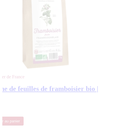
ier de France
ne de feuilles de framboisier bio |
ter
au panier