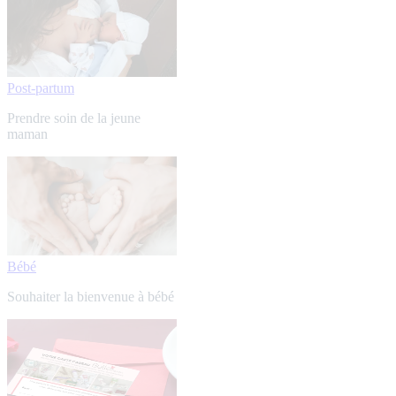
Post-partum
Prendre soin de la jeune
maman
Bébé
Souhaiter la bienvenue à bébé