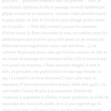
plus tard… ponction lombaire sans les parents… bref, le
cauchemar. Ajoutons à cela le passage en seuil épidémique
grippe le jour de la naissance : aucune visite possible à part
le papa (donc en fait, le Covid n’a pas changé grand-chose
sur ce point… c’était déjà comme ça pour les mamans
d’hiver avant !). Pour couronner le tout, un cathéter pour les
antibiotiques qui n’arrive pas à être posé car les veines du
bébé sont trop fragiles (en cause, son infection…), un
cathéter finalement posé, mais qui lâchera au bout de 48h et
un risque de passage en couveuse stérile s’ils n’arrivent pas
à en poser un nouveau. J’étais anéantie malgré, il faut le
dire, un pédiatre, une puéricultrice et une sage femme au
top ! La lumière au bout du tunnel 5 jours plus tard, le
marqueur d’infection avait bien baissé, bébé était guéri ! Je
suis restée 2 jours de plus à la maternité, histoire de
continuer à apprendre à allaiter, et pour permettre au bébé de
reprendre des forces/du poids. Je n’ai pas regretté que le
séjour soit long, tellement j’étais perdue finalement avec