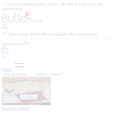
✨Livraison Mondial Relay offerte✨ dès 80€ d’achat (hors box
abonnement)
⭐️ 4,9/5 (57 avis google) ⭢
Lire les avis
Mon compte
Profil
Mes commandes
Mes abonnements
Déconnexion
0
Panier
Box grossesse
Coffrets cadeau
Tous nos coffrets