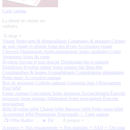
Carte cadeau
La liberté de choisir ses
cadeaux
E-shop
Visage
Nettoyants & démaquillants
Gommages & masques
Crèmes
de soin visage et sérums
Soins des lèvres
Accessoires visage
Cheveux
Shampoings
Après-shampoings
Soins capillaires
Corps
Vergetures
Soins du corps
Hygiène
Savons et gels douche
Déodorants bio et naturels
Dentifrices
Hygiène intime
Soins solaires bio
Bien-être
Gourmandises & tisanes
Aromathérapie
Compléments alimentaires
Petits maux
Accessoires maman
Box de grossesse
Coffrets cadeaux
Grossesse
Jour J
Post-partum
Pour bébé
Future maman
Conception
Soins grossesse
Accouchement
Épicerie
grossesse
Jeune maman
Allaitement
Soins post-partum
Épicerie
post-partum
Bébé
Hygiène bébé
Change bébé
Massage bébé
Petits maux bébé
Accessoires bébé
Promotions
Nouveautés ✨
Carte cadeau
📺 Offre Baûbo
☀️ Été
À propos
A propos
⤷ Nos engagements
⤷ Nos marques
⤷ FAQ
⤷ On vous