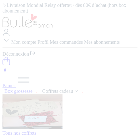
✨Livraison Mondial Relay offerte✨ dès 80€ d’achat (hors box
abonnement)
⭐️ 4,9/5 (57 avis google) ⭢
Lire les avis
Mon compte
Profil
Mes commandes
Mes abonnements
Déconnexion
0
Panier
Box grossesse
Coffrets cadeau
Tous nos coffrets