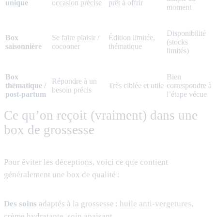
unique
occasion précise
prêt à offrir
moment
Disponibilité
Box
Se faire plaisir /
Édition limitée,
(stocks
saisonnière
cocooner
thématique
limités)
Box
Bien
Répondre à un
thématique /
Très ciblée et utile
correspondre à
besoin précis
post-partum
l’étape vécue
Ce qu’on reçoit (vraiment) dans une
box de grossesse
Pour éviter les déceptions, voici ce que contient
généralement une box de qualité :
Des soins
adaptés à la grossesse : huile anti-vergetures,
crème hydratante, soin apaisant…