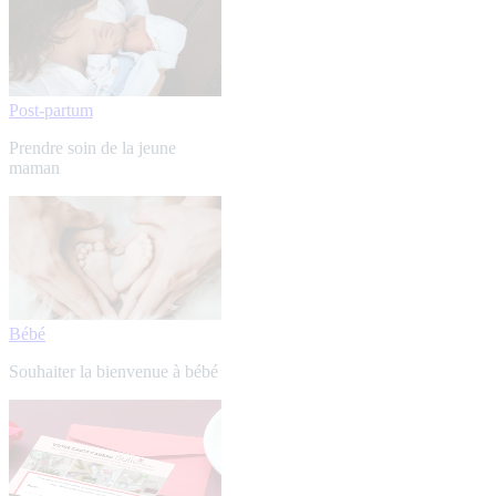
Post-partum
Prendre soin de la jeune
maman
Bébé
Souhaiter la bienvenue à bébé