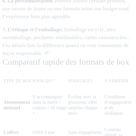
6. La personnalisation.
Pouvoir choisir certains produits,
une saveur de tisane ou une formule selon son budget rend
l’expérience bien plus agréable.
7. L’éthique et l’emballage.
Emballage recyclé, zéro
suremballage, pochettes réutilisables, cartes ensemencées…
Ces détails font la différence quand on veut consommer de
façon responsable. 🌱
Comparatif rapide des formats de box
TYPE DE BOX
POUR QUI ?
AVANTAGES
À VÉRIFIER
S’accompagner
Évolue avec la
Conditions
Abonnement
dans la durée /
grossesse, effet
d’engagement
mensuel
cadeau « fil rouge
surprise chaque
et de
»
mois
résiliation
Contenu
Coffret
Offrir à une
Sans engagement,
adapté au