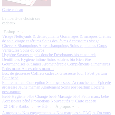
Carte cadeau
La liberté de choisir ses
cadeaux
E-shop
Visage
Nettoyants & démaquillants
Gommages & masques
Crèmes
de soin visage et sérums
Soins des lèvres
Accessoires visage
Cheveux
Shampoings
Après-shampoings
Soins capillaires
Corps
Vergetures
Soins du corps
Hygiène
Savons et gels douche
Déodorants bio et naturels
Dentifrices
Hygiène intime
Soins solaires bio
Bien-être
Gourmandises & tisanes
Aromathérapie
Compléments alimentaires
Petits maux
Accessoires maman
Box de grossesse
Coffrets cadeaux
Grossesse
Jour J
Post-partum
Pour bébé
Future maman
Conception
Soins grossesse
Accouchement
Épicerie
grossesse
Jeune maman
Allaitement
Soins post-partum
Épicerie
post-partum
Bébé
Hygiène bébé
Change bébé
Massage bébé
Petits maux bébé
Accessoires bébé
Promotions
Nouveautés ✨
Carte cadeau
📺 Offre Baûbo
☀️ Été
À propos
A propos
⤷ Nos engagements
⤷ Nos marques
⤷ FAQ
⤷ On vous