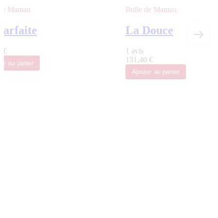
 de Maman
Bulle de Maman
Parfaite
La Douce
 €
1 avis
131,40 €
ter
au panier
Ajouter
au panier