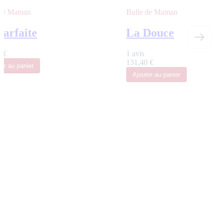
 de Maman
Bulle de Maman
Parfaite
La Douce
 €
1 avis
131,40 €
ter
au panier
Ajouter
au panier