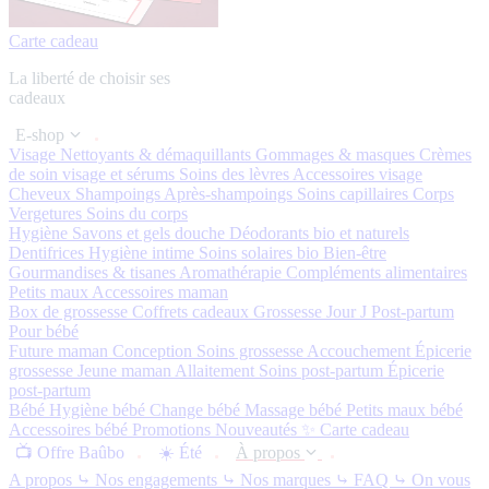
Carte cadeau
La liberté de choisir ses
cadeaux
E-shop
Visage
Nettoyants & démaquillants
Gommages & masques
Crèmes
de soin visage et sérums
Soins des lèvres
Accessoires visage
Cheveux
Shampoings
Après-shampoings
Soins capillaires
Corps
Vergetures
Soins du corps
Hygiène
Savons et gels douche
Déodorants bio et naturels
Dentifrices
Hygiène intime
Soins solaires bio
Bien-être
Gourmandises & tisanes
Aromathérapie
Compléments alimentaires
Petits maux
Accessoires maman
Box de grossesse
Coffrets cadeaux
Grossesse
Jour J
Post-partum
Pour bébé
Future maman
Conception
Soins grossesse
Accouchement
Épicerie
grossesse
Jeune maman
Allaitement
Soins post-partum
Épicerie
post-partum
Bébé
Hygiène bébé
Change bébé
Massage bébé
Petits maux bébé
Accessoires bébé
Promotions
Nouveautés ✨
Carte cadeau
📺 Offre Baûbo
☀️ Été
À propos
A propos
⤷ Nos engagements
⤷ Nos marques
⤷ FAQ
⤷ On vous