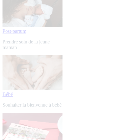
Post-partum
Prendre soin de la jeune
maman
Bébé
Souhaiter la bienvenue à bébé