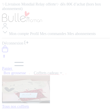
✨Livraison Mondial Relay offerte✨ dès 80€ d’achat (hors box
abonnement)
⭐️ 4,9/5 (57 avis google) ⭢
Lire les avis
Mon compte
Profil
Mes commandes
Mes abonnements
Déconnexion
0
Panier
Box grossesse
Coffrets cadeau
Tous nos coffrets