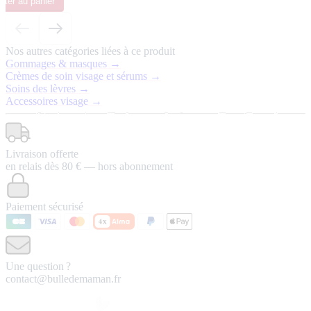
uter
au panier
Nos autres catégories liées à ce produit
Gommages & masques →
Crèmes de soin visage et sérums →
Soins des lèvres →
Accessoires visage →
Livraison offerte
en relais dès 80 € — hors abonnement
Paiement sécurisé
Une question ?
contact@bulledemaman.fr