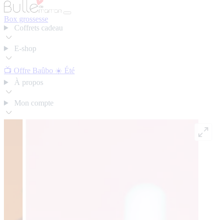
Box grossesse
Coffrets cadeau
E-shop
📺 Offre Baûbo
☀️ Été
À propos
Mon compte