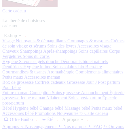
Carte cadeau
La liberté de choisir ses
cadeaux
E-shop
Visage
Nettoyants & démaquillants
Gommages & masques
Crèmes
de soin visage et sérums
Soins des lèvres
Accessoires visage
Cheveux
Shampoings
Après-shampoings
Soins capillaires
Corps
Vergetures
Soins du corps
Hygiène
Savons et gels douche
Déodorants bio et naturels
Dentifrices
Hygiène intime
Soins solaires bio
Bien-être
Gourmandises & tisanes
Aromathérapie
Compléments alimentaires
Petits maux
Accessoires maman
Box de grossesse
Coffrets cadeaux
Grossesse
Jour J
Post-partum
Pour bébé
Future maman
Conception
Soins grossesse
Accouchement
Épicerie
grossesse
Jeune maman
Allaitement
Soins post-partum
Épicerie
post-partum
Bébé
Hygiène bébé
Change bébé
Massage bébé
Petits maux bébé
Accessoires bébé
Promotions
Nouveautés ✨
Carte cadeau
📺 Offre Baûbo
☀️ Été
À propos
A propos
⤷ Nos engagements
⤷ Nos marques
⤷ FAQ
⤷ On vous