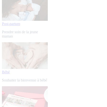
Post-partum
Prendre soin de la jeune
maman
Bébé
Souhaiter la bienvenue à bébé