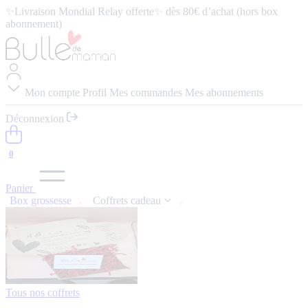
abonnement)
⭐️ 4,9/5 (57 avis google) ⭢
Lire les avis
Mon compte
Profil
Mes commandes
Mes abonnements
Déconnexion
0
Panier
Box grossesse
Coffrets cadeau
Tous nos coffrets