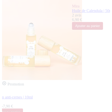
Mira
Huile de Calendula | 50m
2 avis
6,90 €
Ajouter
au panier
Promotion
on anti-cernes | 10ml
s
 €
7,90 €