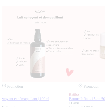
Promotion
Promotion
m
Baûbo
nettoyant et démaquillant | 100ml
Baume Infini - 15 ou 50m
s
11 avis