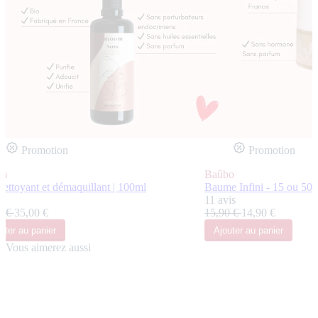
Promotion
Promotion
m
Baûbo
nettoyant et démaquillant | 100ml
Baume Infini - 15 ou 50m
s
11 avis
0 €
35,00 €
15,90 €
14,90 €
uter
au panier
Ajouter
au panier
Vous aimerez aussi