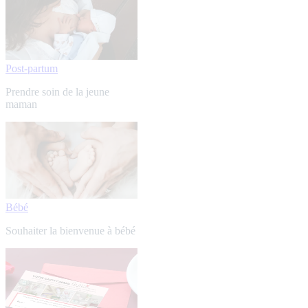
Post-partum
Prendre soin de la jeune
maman
Bébé
Souhaiter la bienvenue à bébé