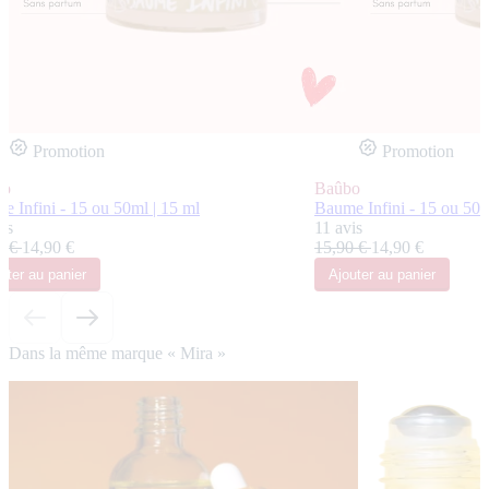
Promotion
Promotion
bo
Baûbo
e Infini - 15 ou 50ml | 15 ml
Baume Infini - 15 ou 50m
is
11 avis
0 €
14,90 €
15,90 €
14,90 €
uter
au panier
Ajouter
au panier
Dans la même marque « Mira »