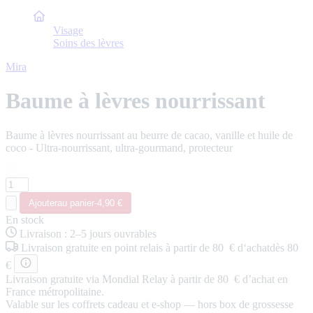
Accueil
Visage
Soins des lèvres
Mira
Baume à lèvres nourrissant
Baume à lèvres nourrissant au beurre de cacao, vanille et huile de
coco - Ultra-nourrissant, ultra-gourmand, protecteur
Ajouter
au panier
-
4,90 €
En stock
Livraison
:
2–5 jours ouvrables
Livraison
gratuite
en point relais
à partir de 80 € d‘achat
dès 80
€
Livraison gratuite via Mondial Relay à partir de 80 € d’achat en
France métropolitaine.
Valable sur les coffrets cadeau et e-shop — hors box de grossesse