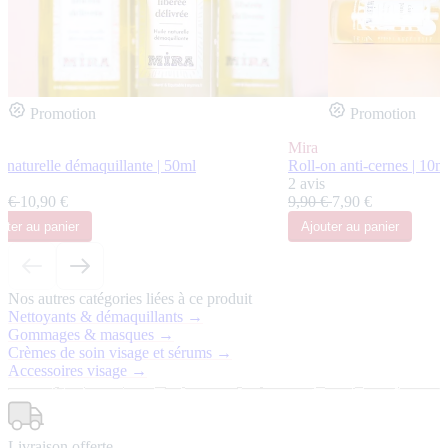
Promotion
Promotion
Mira
 naturelle démaquillante | 50ml
Roll-on anti-cernes | 10m
s
2 avis
0 €
10,90 €
9,90 €
7,90 €
uter
au panier
Ajouter
au panier
Nos autres catégories liées à ce produit
Nettoyants & démaquillants →
Gommages & masques →
Crèmes de soin visage et sérums →
Accessoires visage →
Livraison offerte