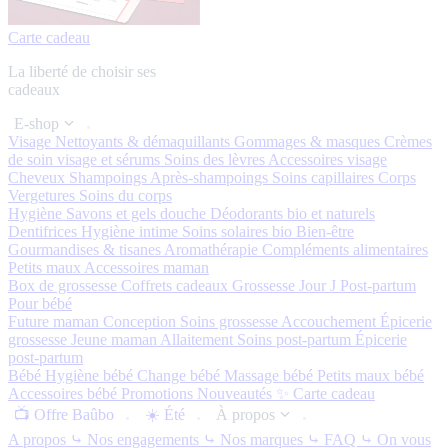
Carte cadeau
La liberté de choisir ses
cadeaux
E-shop
Visage
Nettoyants & démaquillants
Gommages & masques
Crèmes
de soin visage et sérums
Soins des lèvres
Accessoires visage
Cheveux
Shampoings
Après-shampoings
Soins capillaires
Corps
Vergetures
Soins du corps
Hygiène
Savons et gels douche
Déodorants bio et naturels
Dentifrices
Hygiène intime
Soins solaires bio
Bien-être
Gourmandises & tisanes
Aromathérapie
Compléments alimentaires
Petits maux
Accessoires maman
Box de grossesse
Coffrets cadeaux
Grossesse
Jour J
Post-partum
Pour bébé
Future maman
Conception
Soins grossesse
Accouchement
Épicerie
grossesse
Jeune maman
Allaitement
Soins post-partum
Épicerie
post-partum
Bébé
Hygiène bébé
Change bébé
Massage bébé
Petits maux bébé
Accessoires bébé
Promotions
Nouveautés ✨
Carte cadeau
📺 Offre Baûbo
☀️ Été
À propos
A propos
⤷ Nos engagements
⤷ Nos marques
⤷ FAQ
⤷ On vous