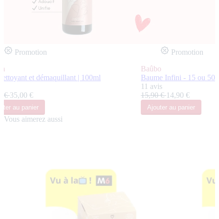
Promotion
Promotion
m
Baûbo
nettoyant et démaquillant | 100ml
Baume Infini - 15 ou 50m
s
11 avis
0 €
35,00 €
15,90 €
14,90 €
uter
au panier
Ajouter
au panier
Vous aimerez aussi