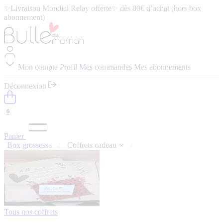
abonnement)
⭐️ 4,9/5 (57 avis google) ⭢
Lire les avis
Mon compte
Profil
Mes commandes
Mes abonnements
Déconnexion
0
Panier
Box grossesse
Coffrets cadeau
Tous nos coffrets