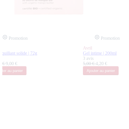
Promotion
Promotion
Avril
quillant solide | 72g
Gel intime | 200ml
s
3 avis
0 €
9,00 €
5,00 €
4,20 €
uter
au panier
Ajouter
au panier