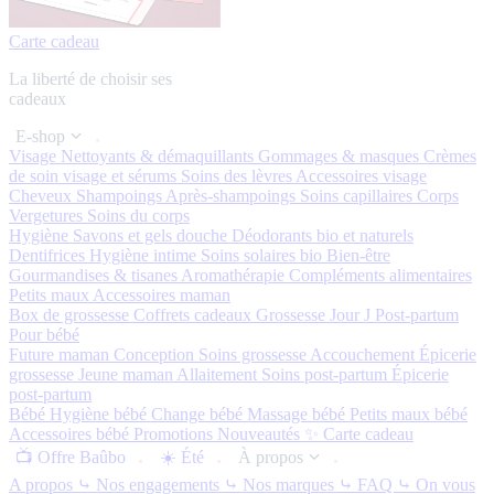
Carte cadeau
La liberté de choisir ses
cadeaux
E-shop
Visage
Nettoyants & démaquillants
Gommages & masques
Crèmes
de soin visage et sérums
Soins des lèvres
Accessoires visage
Cheveux
Shampoings
Après-shampoings
Soins capillaires
Corps
Vergetures
Soins du corps
Hygiène
Savons et gels douche
Déodorants bio et naturels
Dentifrices
Hygiène intime
Soins solaires bio
Bien-être
Gourmandises & tisanes
Aromathérapie
Compléments alimentaires
Petits maux
Accessoires maman
Box de grossesse
Coffrets cadeaux
Grossesse
Jour J
Post-partum
Pour bébé
Future maman
Conception
Soins grossesse
Accouchement
Épicerie
grossesse
Jeune maman
Allaitement
Soins post-partum
Épicerie
post-partum
Bébé
Hygiène bébé
Change bébé
Massage bébé
Petits maux bébé
Accessoires bébé
Promotions
Nouveautés ✨
Carte cadeau
📺 Offre Baûbo
☀️ Été
À propos
A propos
⤷ Nos engagements
⤷ Nos marques
⤷ FAQ
⤷ On vous