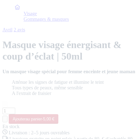
Accueil
Visage
Gommages & masques
Avril
2 avis
Masque visage énergisant &
coup d’éclat | 50ml
Un masque visage spécial pour femme enceinte et jeune maman
Atténue les signes de fatigue et illumine le teint
Tous types de peaux, même sensible
A l'extrait de fraisier
Ajouter
au panier
-
5,00 €
En stock
Livraison
:
2–5 jours ouvrables
Livraison
gratuite
en point relais
à partir de 80 € d‘achat
dès 80