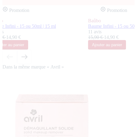
Promotion
Promotion
bo
Baûbo
e Infini - 15 ou 50ml | 15 ml
Baume Infini - 15 ou 50m
is
11 avis
0 €
14,90 €
15,90 €
14,90 €
uter
au panier
Ajouter
au panier
Dans la même marque « Avril »