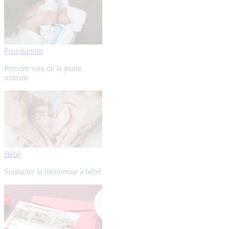
Post-partum
Prendre soin de la jeune
maman
Bébé
Souhaiter la bienvenue à bébé