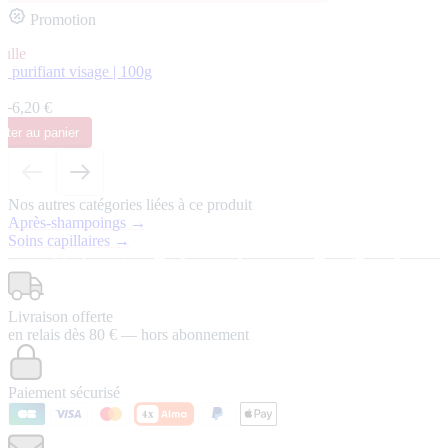
Promotion
ulle
 purifiant visage | 100g
s
 €
6,20 €
uter
au panier
Nos autres catégories liées à ce produit
Après-shampoings →
Soins capillaires →
Livraison offerte
en relais dès 80 € — hors abonnement
Paiement sécurisé