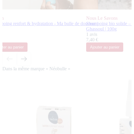
um
Nous Le Savons
poing renfort & hydratation - Ma bulle de douceur |
Shampoing bio solide – 
l
Ghassoul | 100g
s
1 avis
 €
7,40 €
uter
au panier
Ajouter
au panier
Dans la même marque « Néobulle »