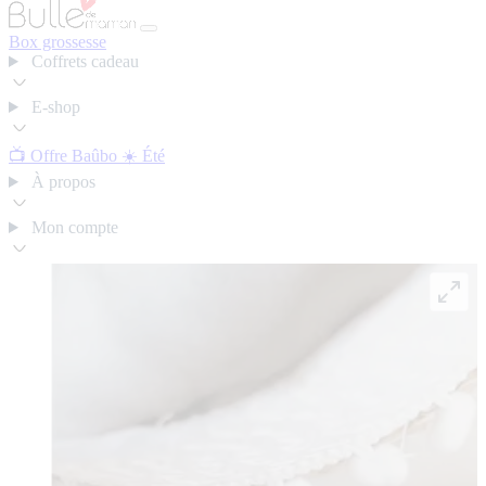
Box grossesse
Coffrets cadeau
E-shop
📺 Offre Baûbo
☀️ Été
À propos
Mon compte