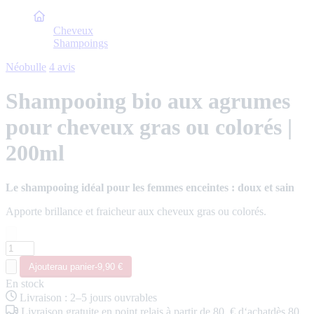
Accueil
Cheveux
Shampoings
Néobulle
4 avis
Shampooing bio aux agrumes
pour cheveux gras ou colorés |
200ml
Le shampooing idéal pour les femmes enceintes : doux et sain
Apporte brillance et fraicheur aux cheveux gras ou colorés.
Ajouter
au panier
-
9,90 €
En stock
Livraison
:
2–5 jours ouvrables
Livraison
gratuite
en point relais
à partir de 80 € d‘achat
dès 80