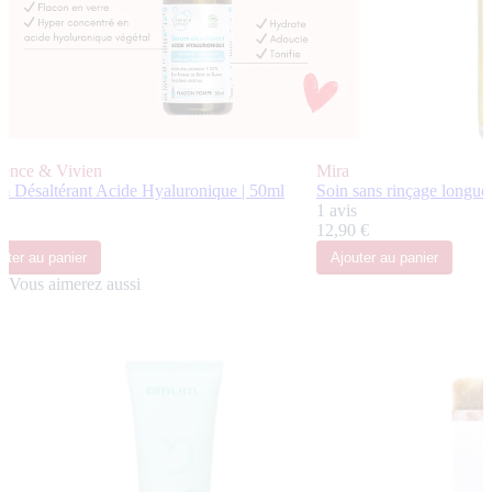
ence & Vivien
Mira
m Désaltérant Acide Hyaluronique | 50ml
Soin sans rinçage longueu
s
1 avis
 €
12,90 €
uter
au panier
Ajouter
au panier
Vous aimerez aussi