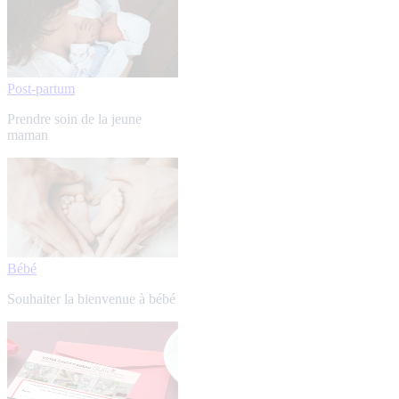
Post-partum
Prendre soin de la jeune
maman
Bébé
Souhaiter la bienvenue à bébé