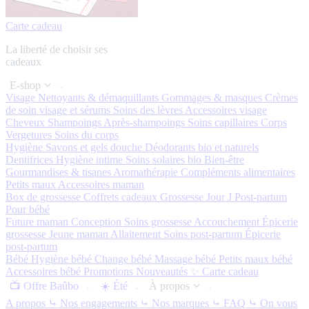
Carte cadeau
La liberté de choisir ses
cadeaux
E-shop
Visage
Nettoyants & démaquillants
Gommages & masques
Crèmes
de soin visage et sérums
Soins des lèvres
Accessoires visage
Cheveux
Shampoings
Après-shampoings
Soins capillaires
Corps
Vergetures
Soins du corps
Hygiène
Savons et gels douche
Déodorants bio et naturels
Dentifrices
Hygiène intime
Soins solaires bio
Bien-être
Gourmandises & tisanes
Aromathérapie
Compléments alimentaires
Petits maux
Accessoires maman
Box de grossesse
Coffrets cadeaux
Grossesse
Jour J
Post-partum
Pour bébé
Future maman
Conception
Soins grossesse
Accouchement
Épicerie
grossesse
Jeune maman
Allaitement
Soins post-partum
Épicerie
post-partum
Bébé
Hygiène bébé
Change bébé
Massage bébé
Petits maux bébé
Accessoires bébé
Promotions
Nouveautés ✨
Carte cadeau
📺 Offre Baûbo
☀️ Été
À propos
A propos
⤷ Nos engagements
⤷ Nos marques
⤷ FAQ
⤷ On vous