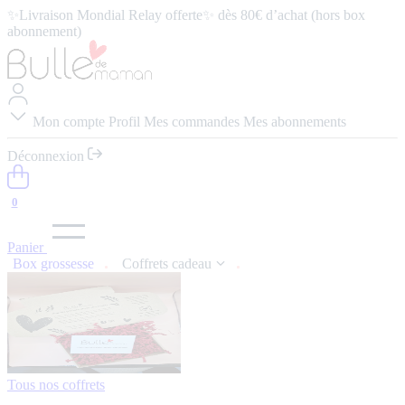
✨Livraison Mondial Relay offerte✨ dès 80€ d’achat (hors box
abonnement)
⭐️ 4,9/5 (57 avis google) ⭢
Lire les avis
Mon compte
Profil
Mes commandes
Mes abonnements
Déconnexion
0
Panier
Box grossesse
Coffrets cadeau
Tous nos coffrets