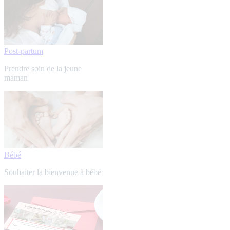
Post-partum
Prendre soin de la jeune
maman
Bébé
Souhaiter la bienvenue à bébé