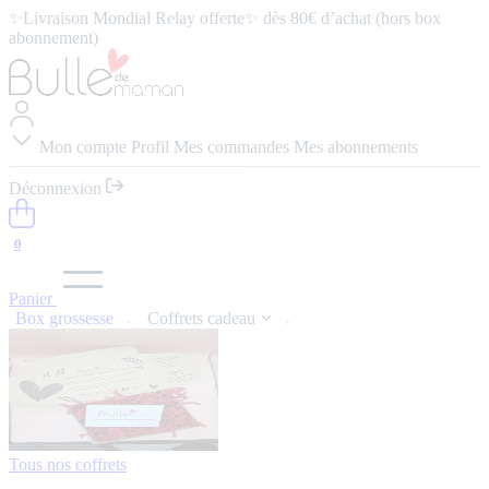
✨Livraison Mondial Relay offerte✨ dès 80€ d’achat (hors box
abonnement)
⭐️ 4,9/5 (57 avis google) ⭢
Lire les avis
Mon compte
Profil
Mes commandes
Mes abonnements
Déconnexion
0
Panier
Box grossesse
Coffrets cadeau
Tous nos coffrets