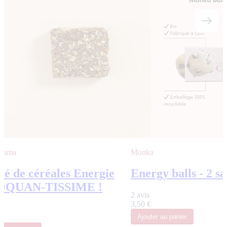
 Mama
Monka
ré de céréales Energie
Energy balls - 2 s
OQUAN-TISSIME !
2 avis
3,50 €
Ajouter
au panier