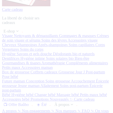
Carte cadeau
La liberté de choisir ses
cadeaux
E-shop
Visage
Nettoyants & démaquillants
Gommages & masques
Crèmes
de soin visage et sérums
Soins des lèvres
Accessoires visage
Cheveux
Shampoings
Après-shampoings
Soins capillaires
Corps
Vergetures
Soins du corps
Hygiène
Savons et gels douche
Déodorants bio et naturels
Dentifrices
Hygiène intime
Soins solaires bio
Bien-être
Gourmandises & tisanes
Aromathérapie
Compléments alimentaires
Petits maux
Accessoires maman
Box de grossesse
Coffrets cadeaux
Grossesse
Jour J
Post-partum
Pour bébé
Future maman
Conception
Soins grossesse
Accouchement
Épicerie
grossesse
Jeune maman
Allaitement
Soins post-partum
Épicerie
post-partum
Bébé
Hygiène bébé
Change bébé
Massage bébé
Petits maux bébé
Accessoires bébé
Promotions
Nouveautés ✨
Carte cadeau
📺 Offre Baûbo
☀️ Été
À propos
A propos
⤷ Nos engagements
⤷ Nos marques
⤷ FAQ
⤷ On vous