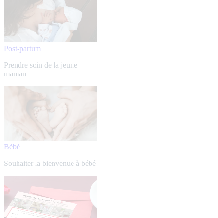
Post-partum
Prendre soin de la jeune
maman
Bébé
Souhaiter la bienvenue à bébé