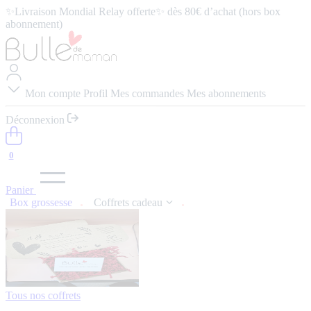
✨Livraison Mondial Relay offerte✨ dès 80€ d’achat (hors box
abonnement)
⭐️ 4,9/5 (57 avis google) ⭢
Lire les avis
Mon compte
Profil
Mes commandes
Mes abonnements
Déconnexion
0
Panier
Box grossesse
Coffrets cadeau
Tous nos coffrets