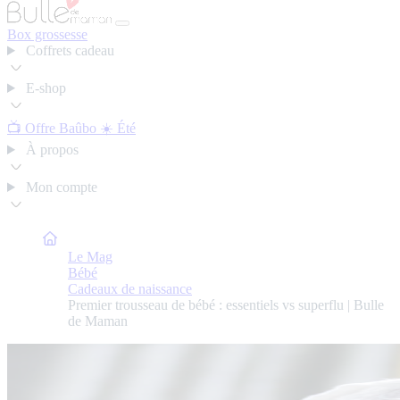
Box grossesse
Coffrets cadeau
E-shop
📺 Offre Baûbo
☀️ Été
À propos
Mon compte
Bulle de Maman
Le Mag
Bébé
Cadeaux de naissance
Premier trousseau de bébé : essentiels vs superflu | Bulle
de Maman