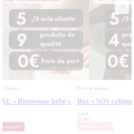
 de Maman
Bulle de Maman
 XL « Bienvenue bébé »
Box « SOS colique
4 avis
€
25,90 €
ter
au panier
De retour bientôt