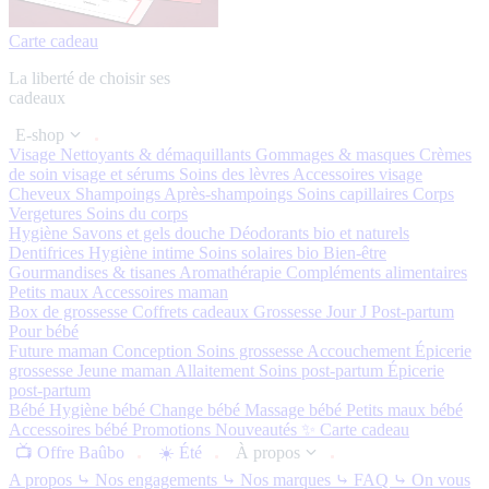
Carte cadeau
La liberté de choisir ses
cadeaux
E-shop
Visage
Nettoyants & démaquillants
Gommages & masques
Crèmes
de soin visage et sérums
Soins des lèvres
Accessoires visage
Cheveux
Shampoings
Après-shampoings
Soins capillaires
Corps
Vergetures
Soins du corps
Hygiène
Savons et gels douche
Déodorants bio et naturels
Dentifrices
Hygiène intime
Soins solaires bio
Bien-être
Gourmandises & tisanes
Aromathérapie
Compléments alimentaires
Petits maux
Accessoires maman
Box de grossesse
Coffrets cadeaux
Grossesse
Jour J
Post-partum
Pour bébé
Future maman
Conception
Soins grossesse
Accouchement
Épicerie
grossesse
Jeune maman
Allaitement
Soins post-partum
Épicerie
post-partum
Bébé
Hygiène bébé
Change bébé
Massage bébé
Petits maux bébé
Accessoires bébé
Promotions
Nouveautés ✨
Carte cadeau
📺 Offre Baûbo
☀️ Été
À propos
A propos
⤷ Nos engagements
⤷ Nos marques
⤷ FAQ
⤷ On vous