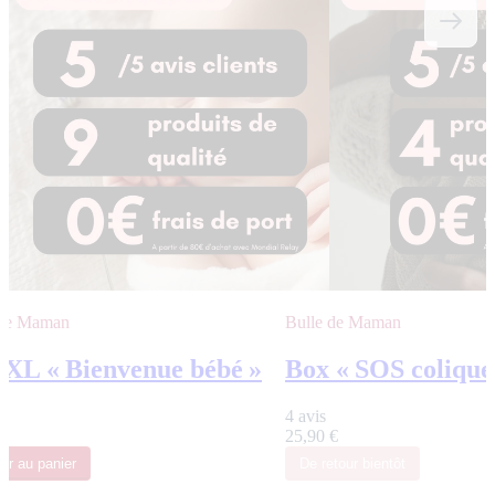
 de Maman
Bulle de Maman
 XL « Bienvenue bébé »
Box « SOS colique
4 avis
€
25,90 €
ter
au panier
De retour bientôt