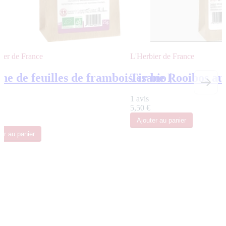
ier de France
L'Herbier de France
ne de feuilles de framboisier bio |
Tisane Rooibos aux
1 avis
5,50 €
Ajouter
au panier
ter
au panier