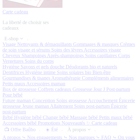
Carte cadeau
La liberté de choisir ses
cadeaux
E-shop
Visage
Nettoyants & démaquillants
Gommages & masques
Crèmes
de soin visage et sérums
Soins des lèvres
Accessoires visage
Cheveux
Shampoings
Après-shampoings
Soins capillaires
Corps
Vergetures
Soins du corps
Hygiène
Savons et gels douche
Déodorants bio et naturels
Dentifrices
Hygiène intime
Soins solaires bio
Bien-être
Gourmandises & tisanes
Aromathérapie
Compléments alimentaires
Petits maux
Accessoires maman
Box de grossesse
Coffrets cadeaux
Grossesse
Jour J
Post-partum
Pour bébé
Future maman
Conception
Soins grossesse
Accouchement
Épicerie
grossesse
Jeune maman
Allaitement
Soins post-partum
Épicerie
post-partum
Bébé
Hygiène bébé
Change bébé
Massage bébé
Petits maux bébé
Accessoires bébé
Promotions
Nouveautés ✨
Carte cadeau
📺 Offre Baûbo
☀️ Été
À propos
A propos
⤷ Nos engagements
⤷ Nos marques
⤷ FAQ
⤷ On vous