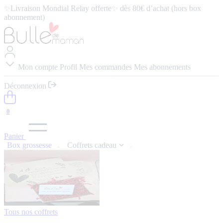
✨Livraison Mondial Relay offerte✨ dès 80€ d’achat (hors box
abonnement)
⭐️ 4,9/5 (57 avis google) ⭢
Lire les avis
Mon compte
Profil
Mes commandes
Mes abonnements
Déconnexion
0
Panier
Box grossesse
Coffrets cadeau
Tous nos coffrets