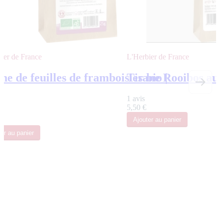
ier de France
L'Herbier de France
ne de feuilles de framboisier bio |
Tisane Rooibos aux
1 avis
5,50 €
Ajouter
au panier
ter
au panier