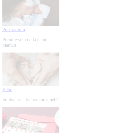
Post-partum
Prendre soin de la jeune
maman
Bébé
Souhaiter la bienvenue à bébé