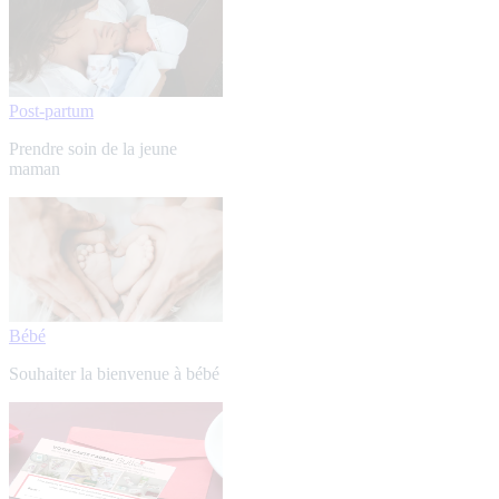
Post-partum
Prendre soin de la jeune
maman
Bébé
Souhaiter la bienvenue à bébé