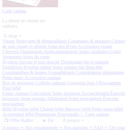
Carte cadeau
La liberté de choisir ses
cadeaux
E-shop
Visage
Nettoyants & démaquillants
Gommages & masques
Crèmes
de soin visage et sérums
Soins des lèvres
Accessoires visage
Cheveux
Shampoings
Après-shampoings
Soins capillaires
Corps
Vergetures
Soins du corps
Hygiène
Savons et gels douche
Déodorants bio et naturels
Dentifrices
Hygiène intime
Soins solaires bio
Bien-être
Gourmandises & tisanes
Aromathérapie
Compléments alimentaires
Petits maux
Accessoires maman
Box de grossesse
Coffrets cadeaux
Grossesse
Jour J
Post-partum
Pour bébé
Future maman
Conception
Soins grossesse
Accouchement
Épicerie
grossesse
Jeune maman
Allaitement
Soins post-partum
Épicerie
post-partum
Bébé
Hygiène bébé
Change bébé
Massage bébé
Petits maux bébé
Accessoires bébé
Promotions
Nouveautés ✨
Carte cadeau
📺 Offre Baûbo
☀️ Été
À propos
A propos
⤷ Nos engagements
⤷ Nos marques
⤷ FAQ
⤷ On vous