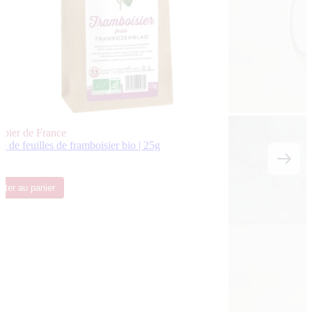
rbier de France
e de feuilles de framboisier bio | 25g
s
 €
uter
au panier