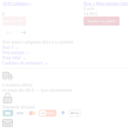
« SOS coliques »
Box « Mon premier trimes
s
6 avis
0 €
54,90 €
retour bientôt
Ajouter
au panier
Nos autres catégories liées à ce produit
Jour J →
Post-partum →
Pour bébé →
Cadeaux de naissance →
Livraison offerte
en relais dès 80 € — hors abonnement
Paiement sécurisé