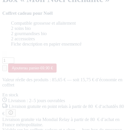
Coffret cadeau pour Noël
Compatible grossesse et allaitement
2 soins bio
2 gourmandises bio
2 accessoires
Fiche description en papier ensemencé
Ajouter
au panier
-
69,90 €
Valeur réelle des produits :
85,65 €
— soit
15,75 € d’économie
en
coffret
En stock
Livraison
:
2–5 jours ouvrables
Livraison
gratuite
en point relais
à partir de 80 € d‘achat
dès 80
€
Livraison gratuite via Mondial Relay à partir de 80 € d’achat en
France métropolitaine.
Valable sur les coffrets cadeau et e-shop — hors box de grossesse