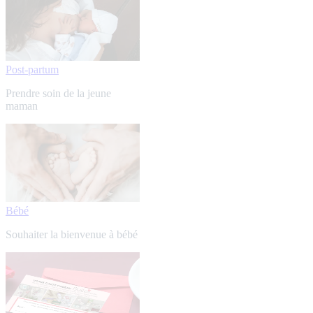
Post-partum
Prendre soin de la jeune
maman
Bébé
Souhaiter la bienvenue à bébé