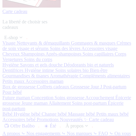
Carte cadeau
La liberté de choisir ses
cadeaux
E-shop
Visage
Nettoyants & démaquillants
Gommages & masques
Crèmes
de soin visage et sérums
Soins des lèvres
Accessoires visage
Cheveux
Shampoings
Après-shampoings
Soins capillaires
Corps
Vergetures
Soins du corps
Hygiène
Savons et gels douche
Déodorants bio et naturels
Dentifrices
Hygiène intime
Soins solaires bio
Bien-être
Gourmandises & tisanes
Aromathérapie
Compléments alimentaires
Petits maux
Accessoires maman
Box de grossesse
Coffrets cadeaux
Grossesse
Jour J
Post-partum
Pour bébé
Future maman
Conception
Soins grossesse
Accouchement
Épicerie
grossesse
Jeune maman
Allaitement
Soins post-partum
Épicerie
post-partum
Bébé
Hygiène bébé
Change bébé
Massage bébé
Petits maux bébé
Accessoires bébé
Promotions
Nouveautés ✨
Carte cadeau
📺 Offre Baûbo
☀️ Été
À propos
A propos
⤷ Nos engagements
⤷ Nos marques
⤷ FAQ
⤷ On vous