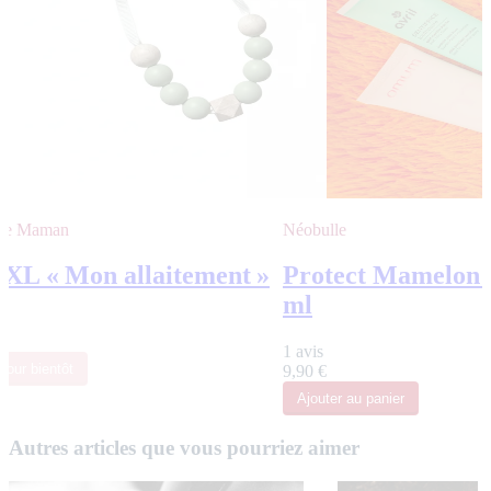
 de Maman
Néobulle
 XL « Mon allaitement »
Protect Mamelon - 
ml
€
1 avis
tour bientôt
9,90 €
Ajouter
au panier
Autres articles que vous pourriez aimer