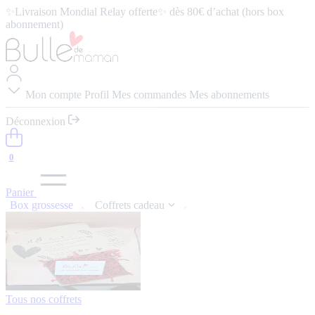
✨Livraison Mondial Relay offerte✨ dès 80€ d’achat (hors box
abonnement)
⭐️ 4,9/5 (57 avis google) ⭢
Lire les avis
Mon compte
Profil
Mes commandes
Mes abonnements
Déconnexion
0
Panier
Box grossesse
Coffrets cadeau
Tous nos coffrets