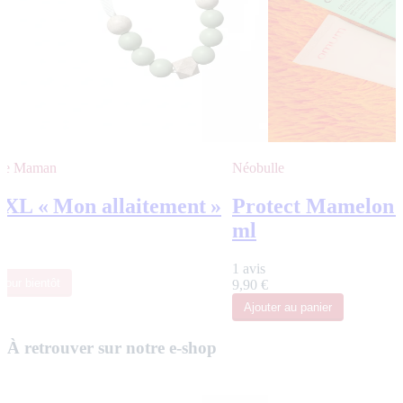
 de Maman
Néobulle
 XL « Mon allaitement »
Protect Mamelon - 
ml
€
1 avis
tour bientôt
9,90 €
Ajouter
au panier
À retrouver sur notre e-shop