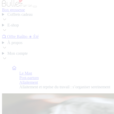
Box grossesse
Coffrets cadeau
E-shop
📺 Offre Baûbo
☀️ Été
À propos
Mon compte
Bulle de Maman
Le Mag
Post-partum
Allaitement
Allaitement et reprise du travail : s’organiser sereinement