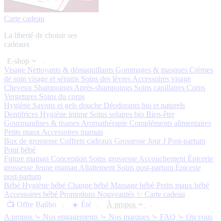
Carte cadeau
La liberté de choisir ses
cadeaux
E-shop
Visage
Nettoyants & démaquillants
Gommages & masques
Crèmes
de soin visage et sérums
Soins des lèvres
Accessoires visage
Cheveux
Shampoings
Après-shampoings
Soins capillaires
Corps
Vergetures
Soins du corps
Hygiène
Savons et gels douche
Déodorants bio et naturels
Dentifrices
Hygiène intime
Soins solaires bio
Bien-être
Gourmandises & tisanes
Aromathérapie
Compléments alimentaires
Petits maux
Accessoires maman
Box de grossesse
Coffrets cadeaux
Grossesse
Jour J
Post-partum
Pour bébé
Future maman
Conception
Soins grossesse
Accouchement
Épicerie
grossesse
Jeune maman
Allaitement
Soins post-partum
Épicerie
post-partum
Bébé
Hygiène bébé
Change bébé
Massage bébé
Petits maux bébé
Accessoires bébé
Promotions
Nouveautés ✨
Carte cadeau
📺 Offre Baûbo
☀️ Été
À propos
A propos
⤷ Nos engagements
⤷ Nos marques
⤷ FAQ
⤷ On vous