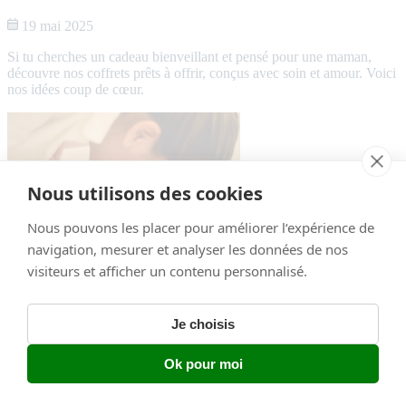
19 mai 2025
Si tu cherches un cadeau bienveillant et pensé pour une maman,
découvre nos coffrets prêts à offrir, conçus avec soin et amour. Voici
nos idées coup de cœur.
Nous utilisons des cookies
Nous pouvons les placer pour améliorer l‘expérience de
navigation, mesurer et analyser les données de nos
visiteurs et afficher un contenu personnalisé.
Marta & moi : un service de cuisine à
Je choisis
domicile pour les jeunes parents
Ok pour moi
12 mai 2025