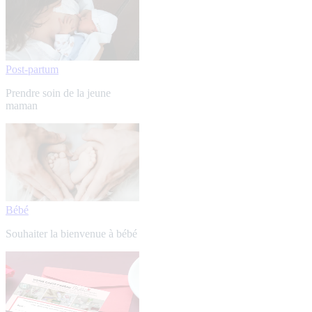
Post-partum
Prendre soin de la jeune
maman
Bébé
Souhaiter la bienvenue à bébé