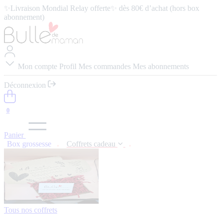
✨Livraison Mondial Relay offerte✨ dès 80€ d’achat (hors box
abonnement)
⭐️ 4,9/5 (57 avis google) ⭢
Lire les avis
Mon compte
Profil
Mes commandes
Mes abonnements
Déconnexion
0
Panier
Box grossesse
Coffrets cadeau
Tous nos coffrets