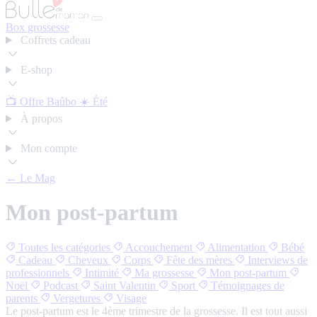
Box grossesse
Coffrets cadeau
E-shop
📺 Offre Baûbo
☀️ Été
À propos
Mon compte
← Le Mag
Mon post-partum
Toutes les catégories
Accouchement
Alimentation
Bébé
Cadeau
Cheveux
Corps
Fête des mères
Interviews de
professionnels
Intimité
Ma grossesse
Mon post-partum
Noël
Podcast
Saint Valentin
Sport
Témoignages de
parents
Vergetures
Visage
Le post-partum est le 4ème trimestre de la grossesse. Il est tout aussi