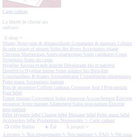
Carte cadeau
La liberté de choisir ses
cadeaux
E-shop
Visage
Nettoyants & démaquillants
Gommages & masques
Crèmes
de soin visage et sérums
Soins des lèvres
Accessoires visage
Cheveux
Shampoings
Après-shampoings
Soins capillaires
Corps
Vergetures
Soins du corps
Hygiène
Savons et gels douche
Déodorants bio et naturels
Dentifrices
Hygiène intime
Soins solaires bio
Bien-être
Gourmandises & tisanes
Aromathérapie
Compléments alimentaires
Petits maux
Accessoires maman
Box de grossesse
Coffrets cadeaux
Grossesse
Jour J
Post-partum
Pour bébé
Future maman
Conception
Soins grossesse
Accouchement
Épicerie
grossesse
Jeune maman
Allaitement
Soins post-partum
Épicerie
post-partum
Bébé
Hygiène bébé
Change bébé
Massage bébé
Petits maux bébé
Accessoires bébé
Promotions
Nouveautés ✨
Carte cadeau
📺 Offre Baûbo
☀️ Été
À propos
A propos
⤷ Nos engagements
⤷ Nos marques
⤷ FAQ
⤷ On vous