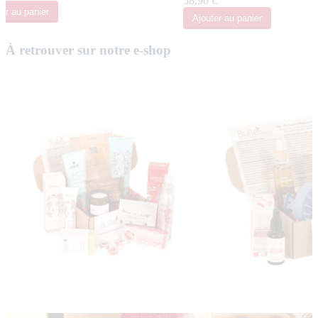
58,90 €
ter
au panier
Ajouter
au panier
À retrouver sur notre e-shop