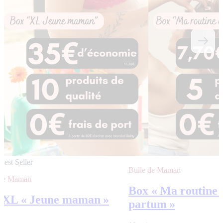
Best Seller
Bulle de Maman
 de Maman
Box « Ma routine 
 XL « Jeune maman »
partum »
s