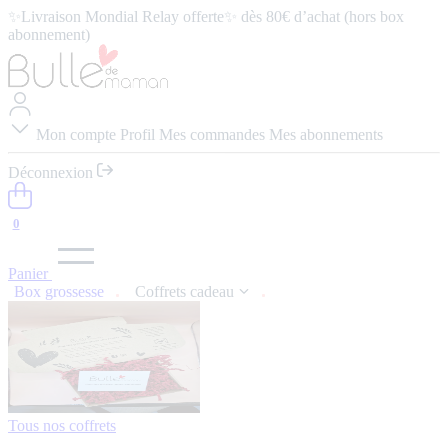
✨Livraison Mondial Relay offerte✨ dès 80€ d’achat (hors box
abonnement)
⭐️ 4,9/5 (57 avis google) ⭢
Lire les avis
Mon compte
Profil
Mes commandes
Mes abonnements
Déconnexion
0
Panier
Box grossesse
Coffrets cadeau
Tous nos coffrets