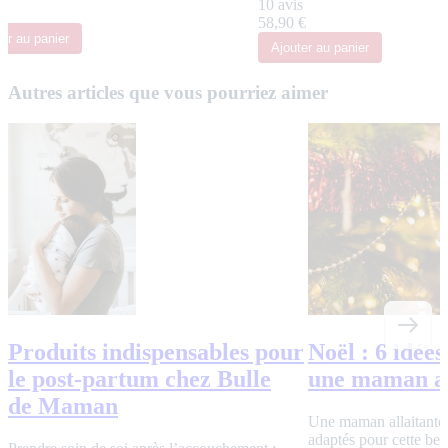
10 avis
€
58,90 €
ter
au panier
Ajouter
au panier
Autres articles que vous pourriez aimer
Produits indispensables pour
Noël : 6 idée
le post-partum chez Bulle
une maman al
de Maman
Une maman allaitante 
adaptés pour cette bel