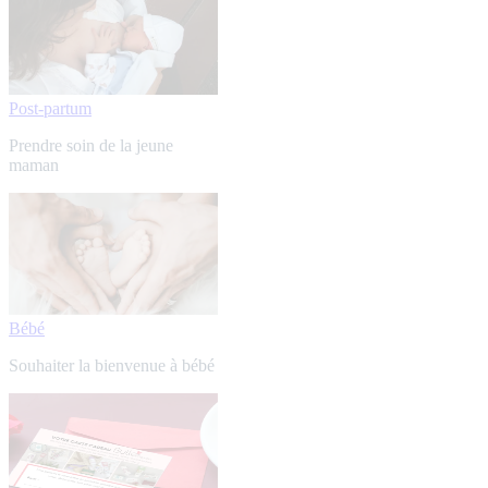
Post-partum
Prendre soin de la jeune
maman
Bébé
Souhaiter la bienvenue à bébé