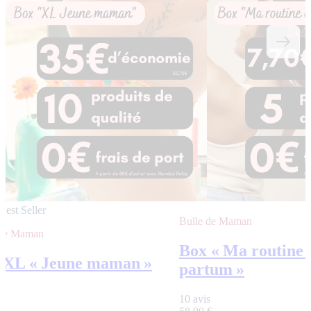
Best Seller
Bulle de Maman
 de Maman
Box « Ma routine 
 XL « Jeune maman »
partum »
s
10 avis
€