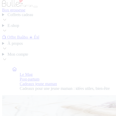
Box grossesse
Coffrets cadeau
E-shop
📺 Offre Baûbo
☀️ Été
À propos
Mon compte
Bulle de Maman
Le Mag
Post-partum
Cadeaux jeune maman
Cadeaux pour une jeune maman : idées utiles, bien-être