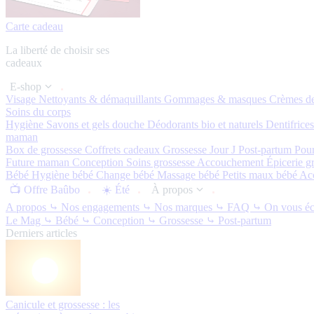
Carte cadeau
La liberté de choisir ses
cadeaux
E-shop
Visage
Nettoyants & démaquillants
Gommages & masques
Crèmes de
Soins du corps
Hygiène
Savons et gels douche
Déodorants bio et naturels
Dentifrice
maman
Box de grossesse
Coffrets cadeaux
Grossesse
Jour J
Post-partum
Pou
Future maman
Conception
Soins grossesse
Accouchement
Épicerie g
Bébé
Hygiène bébé
Change bébé
Massage bébé
Petits maux bébé
Ac
📺 Offre Baûbo
☀️ Été
À propos
A propos
⤷ Nos engagements
⤷ Nos marques
⤷ FAQ
⤷ On vous éc
Le Mag
⤷ Bébé
⤷ Conception
⤷ Grossesse
⤷ Post-partum
Derniers articles
Canicule et grossesse : les