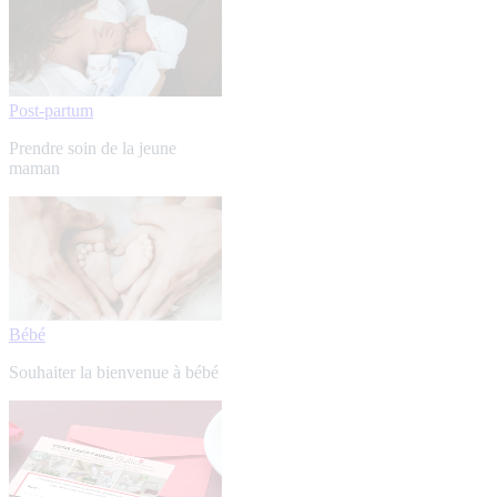
Post-partum
Prendre soin de la jeune
maman
Bébé
Souhaiter la bienvenue à bébé