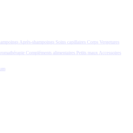
hampoings
Après-shampoings
Soins capillaires
Corps
Vergetures
romathérapie
Compléments alimentaires
Petits maux
Accessoires
tum