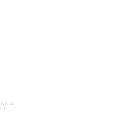
laver son
ion
s