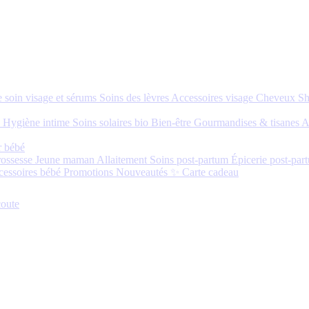
 soin visage et sérums
Soins des lèvres
Accessoires visage
Cheveux
S
s
Hygiène intime
Soins solaires bio
Bien-être
Gourmandises & tisanes
A
r bébé
rossesse
Jeune maman
Allaitement
Soins post-partum
Épicerie post-par
cessoires bébé
Promotions
Nouveautés ✨
Carte cadeau
oute