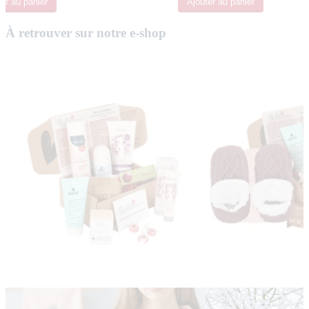
ter
au panier
Ajouter
au panier
À retrouver sur notre e-shop