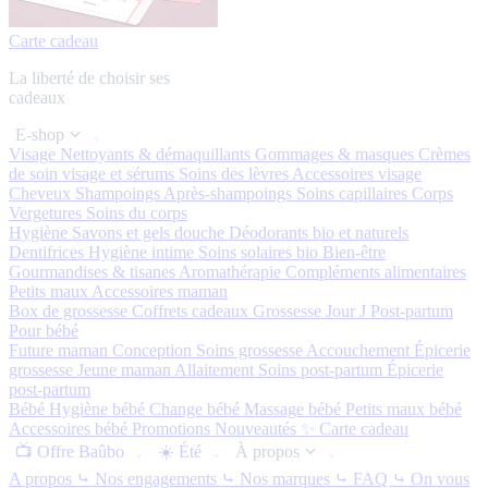
Carte cadeau
La liberté de choisir ses
cadeaux
E-shop
Visage
Nettoyants & démaquillants
Gommages & masques
Crèmes
de soin visage et sérums
Soins des lèvres
Accessoires visage
Cheveux
Shampoings
Après-shampoings
Soins capillaires
Corps
Vergetures
Soins du corps
Hygiène
Savons et gels douche
Déodorants bio et naturels
Dentifrices
Hygiène intime
Soins solaires bio
Bien-être
Gourmandises & tisanes
Aromathérapie
Compléments alimentaires
Petits maux
Accessoires maman
Box de grossesse
Coffrets cadeaux
Grossesse
Jour J
Post-partum
Pour bébé
Future maman
Conception
Soins grossesse
Accouchement
Épicerie
grossesse
Jeune maman
Allaitement
Soins post-partum
Épicerie
post-partum
Bébé
Hygiène bébé
Change bébé
Massage bébé
Petits maux bébé
Accessoires bébé
Promotions
Nouveautés ✨
Carte cadeau
📺 Offre Baûbo
☀️ Été
À propos
A propos
⤷ Nos engagements
⤷ Nos marques
⤷ FAQ
⤷ On vous