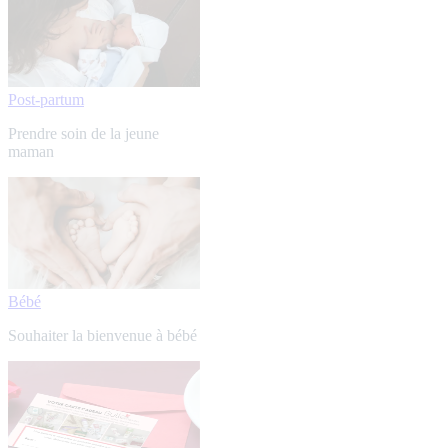
Post-partum
Prendre soin de la jeune
maman
Bébé
Souhaiter la bienvenue à bébé