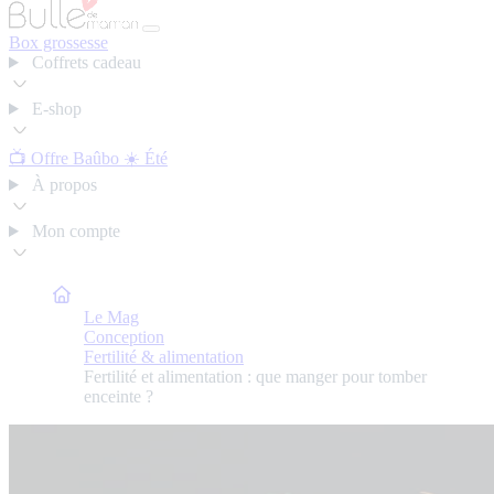
Box grossesse
Coffrets cadeau
E-shop
📺 Offre Baûbo
☀️ Été
À propos
Mon compte
Bulle de Maman
Le Mag
Conception
Fertilité & alimentation
Fertilité et alimentation : que manger pour tomber
enceinte ?