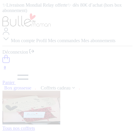
✨Livraison Mondial Relay offerte✨ dès 80€ d’achat (hors box
abonnement)
⭐️ 4,9/5 (57 avis google) ⭢
Lire les avis
Mon compte
Profil
Mes commandes
Mes abonnements
Déconnexion
0
Panier
Box grossesse
Coffrets cadeau
Tous nos coffrets