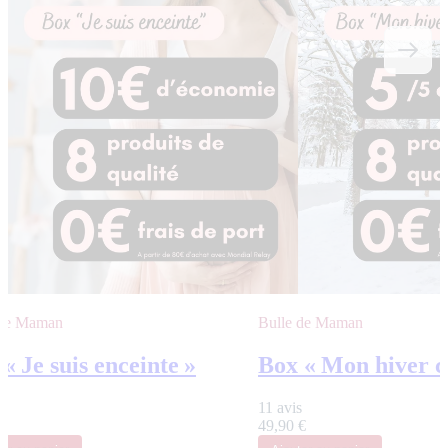
 de Maman
Bulle de Maman
« Je suis enceinte »
Box « Mon hiver c
s
11 avis
€
49,90 €