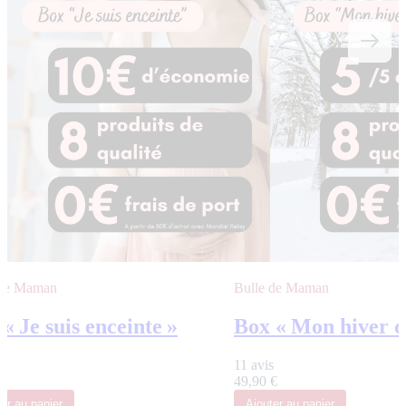
 de Maman
Bulle de Maman
« Je suis enceinte »
Box « Mon hiver c
s
11 avis
€
49,90 €
ter
au panier
Ajouter
au panier