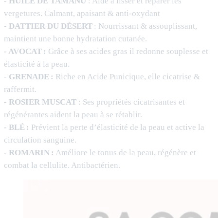
- HUILE DE TAMANU
: Aide à lisser et réparer les
vergetures. Calmant, apaisant & anti-oxydant
- DATTIER DU DÉSERT
: Nourrissant & assouplissant,
maintient une bonne hydratation cutanée.
- AVOCAT :
Grâce à ses acides gras il redonne souplesse et
élasticité à la peau.
-
GRENADE :
Riche en Acide Punicique, elle cicatrise &
raffermit.
- ROSIER MUSCAT
: Ses propriétés cicatrisantes et
régénérantes aident la peau à se rétablir.
- BLÉ :
Prévient la perte d’élasticité de la peau et active la
circulation sanguine.
- ROMARIN :
Améliore le tonus de la peau, régénère et
combat la cellulite. Antibactérien.