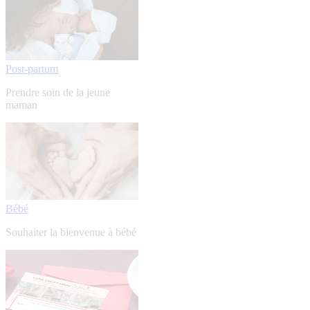
Post-partum
Prendre soin de la jeune
maman
Bébé
Souhaiter la bienvenue à bébé