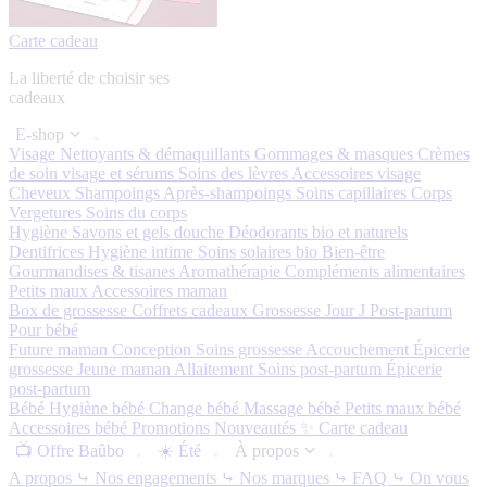
Carte cadeau
La liberté de choisir ses
cadeaux
E-shop
Visage
Nettoyants & démaquillants
Gommages & masques
Crèmes
de soin visage et sérums
Soins des lèvres
Accessoires visage
Cheveux
Shampoings
Après-shampoings
Soins capillaires
Corps
Vergetures
Soins du corps
Hygiène
Savons et gels douche
Déodorants bio et naturels
Dentifrices
Hygiène intime
Soins solaires bio
Bien-être
Gourmandises & tisanes
Aromathérapie
Compléments alimentaires
Petits maux
Accessoires maman
Box de grossesse
Coffrets cadeaux
Grossesse
Jour J
Post-partum
Pour bébé
Future maman
Conception
Soins grossesse
Accouchement
Épicerie
grossesse
Jeune maman
Allaitement
Soins post-partum
Épicerie
post-partum
Bébé
Hygiène bébé
Change bébé
Massage bébé
Petits maux bébé
Accessoires bébé
Promotions
Nouveautés ✨
Carte cadeau
📺 Offre Baûbo
☀️ Été
À propos
A propos
⤷ Nos engagements
⤷ Nos marques
⤷ FAQ
⤷ On vous