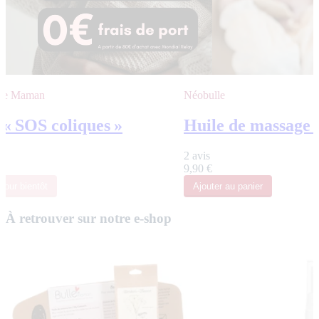
 de Maman
Néobulle
 « SOS coliques »
Huile de massage 
2 avis
€
9,90 €
tour bientôt
Ajouter
au panier
À retrouver sur notre e-shop