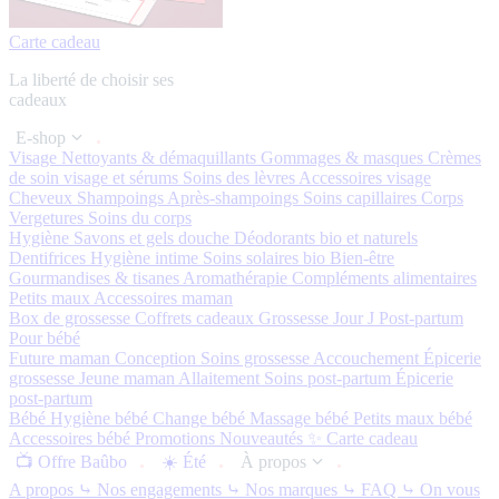
Carte cadeau
La liberté de choisir ses
cadeaux
E-shop
Visage
Nettoyants & démaquillants
Gommages & masques
Crèmes
de soin visage et sérums
Soins des lèvres
Accessoires visage
Cheveux
Shampoings
Après-shampoings
Soins capillaires
Corps
Vergetures
Soins du corps
Hygiène
Savons et gels douche
Déodorants bio et naturels
Dentifrices
Hygiène intime
Soins solaires bio
Bien-être
Gourmandises & tisanes
Aromathérapie
Compléments alimentaires
Petits maux
Accessoires maman
Box de grossesse
Coffrets cadeaux
Grossesse
Jour J
Post-partum
Pour bébé
Future maman
Conception
Soins grossesse
Accouchement
Épicerie
grossesse
Jeune maman
Allaitement
Soins post-partum
Épicerie
post-partum
Bébé
Hygiène bébé
Change bébé
Massage bébé
Petits maux bébé
Accessoires bébé
Promotions
Nouveautés ✨
Carte cadeau
📺 Offre Baûbo
☀️ Été
À propos
A propos
⤷ Nos engagements
⤷ Nos marques
⤷ FAQ
⤷ On vous