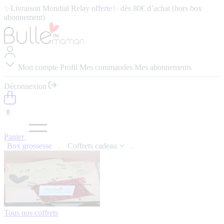
abonnement)
⭐️ 4,9/5 (57 avis google) ⭢
Lire les avis
Mon compte
Profil
Mes commandes
Mes abonnements
Déconnexion
0
Panier
Box grossesse
Coffrets cadeau
Tous nos coffrets