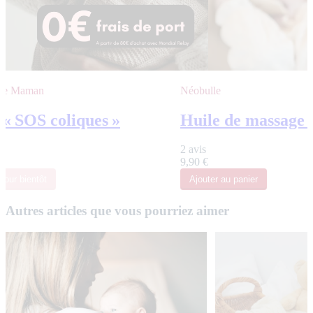
 de Maman
Néobulle
 « SOS coliques »
Huile de massage 
2 avis
€
9,90 €
tour bientôt
Ajouter
au panier
Autres articles que vous pourriez aimer