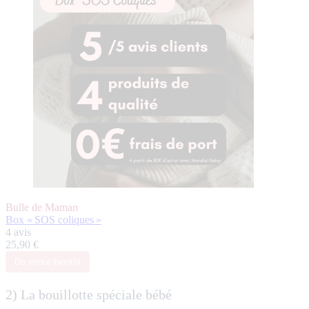
Bulle de Maman
Box « SOS coliques »
4 avis
25,90 €
De retour bientôt
2) La bouillotte spéciale bébé