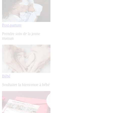
Post-partum
Prendre soin de la jeune
maman
Bébé
Souhaiter la bienvenue à bébé