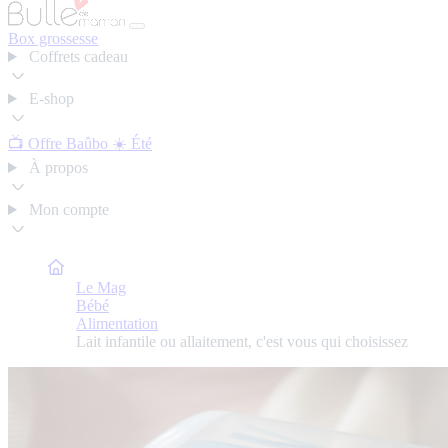
Box grossesse
Coffrets cadeau
E-shop
📺 Offre Baûbo
☀️ Été
À propos
Mon compte
Bulle de Maman
Le Mag
Bébé
Alimentation
Lait infantile ou allaitement, c'est vous qui choisissez