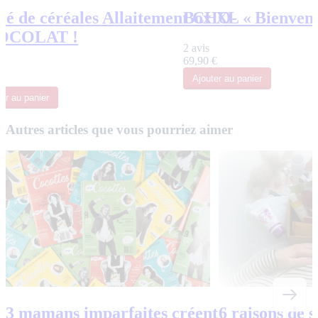
ré de céréales Allaitement CHO-
Box XL « Bienvenu
OCOLAT !
2 avis
69,90 €
Ajouter
au panier
ter
au panier
Autres articles que vous pourriez aimer
3 mamans imparfaites créent
6 raisons de s