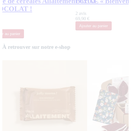
ré de céréales Allaitement CHO-
Box XL « Bienvenu
OCOLAT !
2 avis
69,90 €
Ajouter
au panier
ter
au panier
À retrouver sur notre e-shop