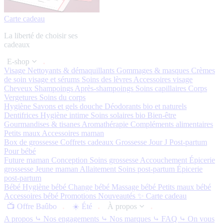
Carte cadeau
La liberté de choisir ses
cadeaux
E-shop
Visage
Nettoyants & démaquillants
Gommages & masques
Crèmes
de soin visage et sérums
Soins des lèvres
Accessoires visage
Cheveux
Shampoings
Après-shampoings
Soins capillaires
Corps
Vergetures
Soins du corps
Hygiène
Savons et gels douche
Déodorants bio et naturels
Dentifrices
Hygiène intime
Soins solaires bio
Bien-être
Gourmandises & tisanes
Aromathérapie
Compléments alimentaires
Petits maux
Accessoires maman
Box de grossesse
Coffrets cadeaux
Grossesse
Jour J
Post-partum
Pour bébé
Future maman
Conception
Soins grossesse
Accouchement
Épicerie
grossesse
Jeune maman
Allaitement
Soins post-partum
Épicerie
post-partum
Bébé
Hygiène bébé
Change bébé
Massage bébé
Petits maux bébé
Accessoires bébé
Promotions
Nouveautés ✨
Carte cadeau
📺 Offre Baûbo
☀️ Été
À propos
A propos
⤷ Nos engagements
⤷ Nos marques
⤷ FAQ
⤷ On vous