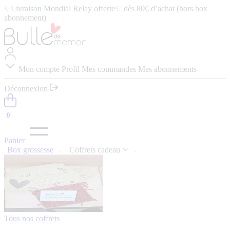
✨Livraison Mondial Relay offerte✨ dès 80€ d’achat (hors box
abonnement)
⭐️ 4,9/5 (57 avis google) ⭢
Lire les avis
Mon compte
Profil
Mes commandes
Mes abonnements
Déconnexion
0
Panier
Box grossesse
Coffrets cadeau
Tous nos coffrets