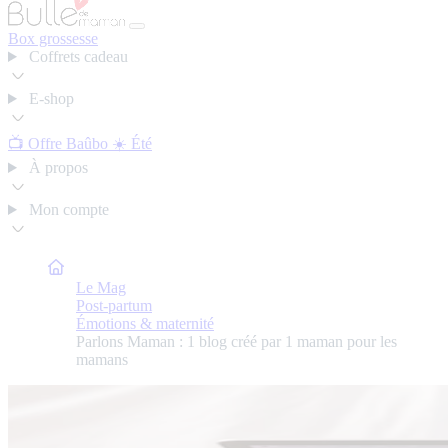
Box grossesse
Coffrets cadeau
E-shop
📺 Offre Baûbo
☀️ Été
À propos
Mon compte
Bulle de Maman
Le Mag
Post-partum
Émotions & maternité
Parlons Maman : 1 blog créé par 1 maman pour les
mamans