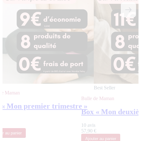
Best Seller
 de Maman
Bulle de Maman
 « Mon premier trimestre »
Box « Mon deuxièm
€
10 avis
57,90 €
ter
au panier
Ajouter
au panier