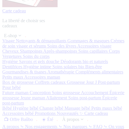
Carte cadeau
La liberté de choisir ses
cadeaux
E-shop
Visage
Nettoyants & démaquillants
Gommages & masques
Crèmes
de soin visage et sérums
Soins des lèvres
Accessoires visage
Cheveux
Shampoings
Après-shampoings
Soins capillaires
Corps
Vergetures
Soins du corps
Hygiène
Savons et gels douche
Déodorants bio et naturels
Dentifrices
Hygiène intime
Soins solaires bio
Bien-être
Gourmandises & tisanes
Aromathérapie
Compléments alimentaires
Petits maux
Accessoires maman
Box de grossesse
Coffrets cadeaux
Grossesse
Jour J
Post-partum
Pour bébé
Future maman
Conception
Soins grossesse
Accouchement
Épicerie
grossesse
Jeune maman
Allaitement
Soins post-partum
Épicerie
post-partum
Bébé
Hygiène bébé
Change bébé
Massage bébé
Petits maux bébé
Accessoires bébé
Promotions
Nouveautés ✨
Carte cadeau
📺 Offre Baûbo
☀️ Été
À propos
A propos
⤷ Nos engagements
⤷ Nos marques
⤷ FAQ
⤷ On vous