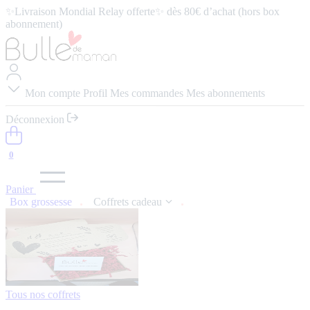
abonnement)
⭐️ 4,9/5 (57 avis google) ⭢
Lire les avis
Mon compte
Profil
Mes commandes
Mes abonnements
Déconnexion
0
Panier
Box grossesse
Coffrets cadeau
Tous nos coffrets