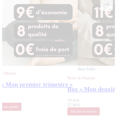
Best Seller
 de Maman
Bulle de Maman
 « Mon premier trimestre »
Box « Mon deuxièm
€
10 avis
57,90 €
ter
au panier
Ajouter
au panier