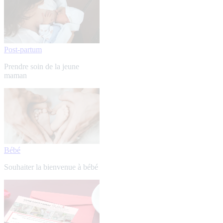
Post-partum
Prendre soin de la jeune
maman
Bébé
Souhaiter la bienvenue à bébé